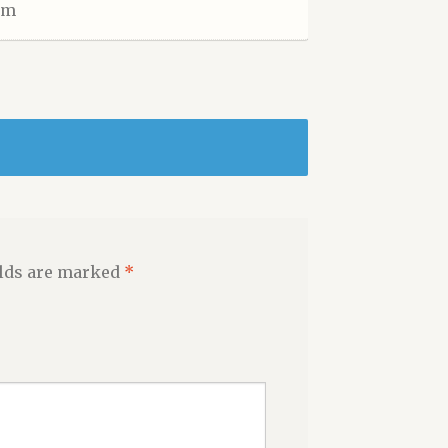
 cm
elds are marked
*