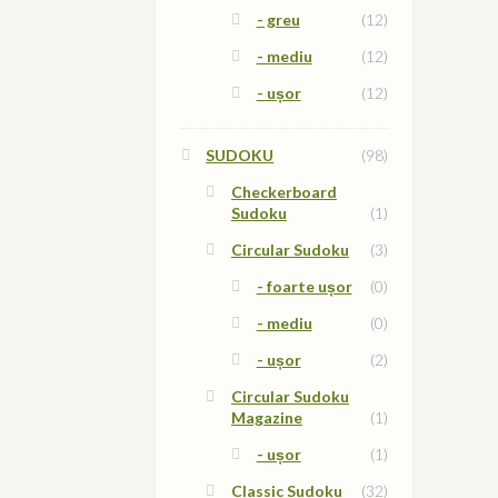
- greu
(12)
- mediu
(12)
- ușor
(12)
SUDOKU
(98)
Checkerboard
Sudoku
(1)
Circular Sudoku
(3)
- foarte ușor
(0)
- mediu
(0)
- ușor
(2)
Circular Sudoku
Magazine
(1)
- ușor
(1)
Classic Sudoku
(32)