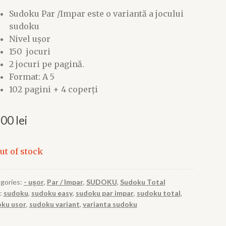
Sudoku Par /Impar este o variantă a jocului
sudoku
Nivel ușor
150 jocuri
2 jocuri pe pagină.
Format: A 5
102 pagini + 4 coperți
,00
lei
ut of stock
gories:
- ușor
,
Par / Impar
,
SUDOKU
,
Sudoku Total
:
sudoku
,
sudoku easy
,
sudoku par impar
,
sudoku total
,
ku usor
,
sudoku variant
,
varianta sudoku