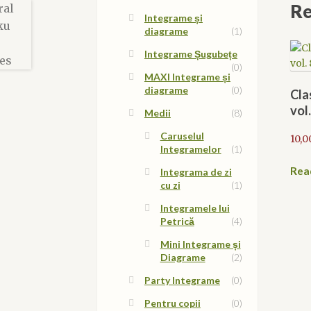
Re
Integrame și
diagrame
(1)
Integrame Șugubețe
(0)
MAXI Integrame și
diagrame
(0)
Cla
vol.
Medii
(8)
Caruselul
10,0
Integramelor
(1)
Rea
Integrama de zi
cu zi
(1)
Integramele lui
Petrică
(4)
Mini Integrame și
Diagrame
(2)
Party Integrame
(0)
Pentru copii
(0)