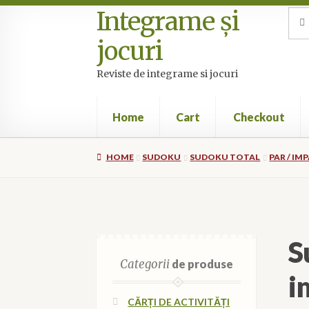
Integrame și
Skip
Skip
Sea
Sear
for:
to
to
jocuri
navigation
content
Reviste de integrame si jocuri
Home
Cart
Checkout
Home
Cart
Checkout
Cookie Policy (EU)
My 
HOME
SUDOKU
SUDOKU TOTAL
PAR / IM
S
Categorii
de produse
i
CĂRȚI DE ACTIVITĂȚI