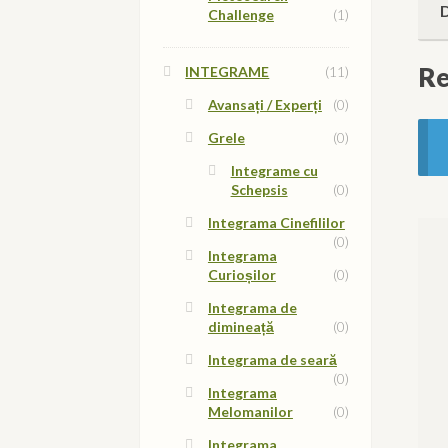
Challenge
(1)
Re
INTEGRAME
(11)
Avansați / Experți
(0)
Grele
(0)
Integrame cu
Schepsis
(0)
Integrama Cinefililor
(0)
Integrama
Curioșilor
(0)
Integrama de
dimineață
(0)
Integrama de seară
(0)
Integrama
Melomanilor
(0)
Integrama