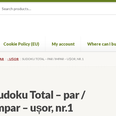
rch
ch
Cookie Policy (EU)
My account
Where can I bu
account
Where can I buy? (International availability)
PAR
- UȘOR
SUDOKU TOTAL – PAR / IMPAR – UȘOR, NR.1
udoku Total – par /
mpar – ușor, nr.1