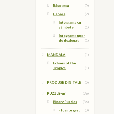
Râsoteca
(0)
Ușoare
(2)
Integrama cu
zâmbete
(1)
Integrame ușor
de dezlegat
(1)
MANDALA
(1)
Echoes of the
Tropics
(1)
PRODUSE DIGITALE
(0)
PUZZLE-uri
(36)
Binary Puzzles
(36)
- foarte greu
(0)