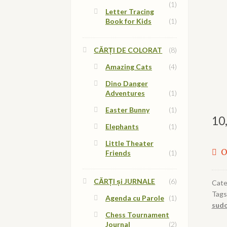
(1)
Letter Tracing
Book for Kids
(1)
CĂRȚI DE COLORAT
(8)
Amazing Cats
(4)
Dino Danger
Adventures
(1)
Easter Bunny
(1)
10
Elephants
(1)
Little Theater
O
Friends
(1)
CĂRȚI și JURNALE
(6)
Cate
Tags
Agenda cu Parole
(1)
sudo
Chess Tournament
Journal
(2)