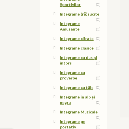
Sportivilor
(0)
Integrame (ră)sucite
(0)
Integrame
Amuzante
(0)
Integrame cifrate
(0)
Integrame clasice
(0)
Integrame cu dus și
întors
(0)
Integrame cu
proverbe
(0)
Integrame cu tâlc
(0)
Integrame în alb și
negru
(0)
Integrame Muzicale
(0)
Integrame pe
portativ
(0)