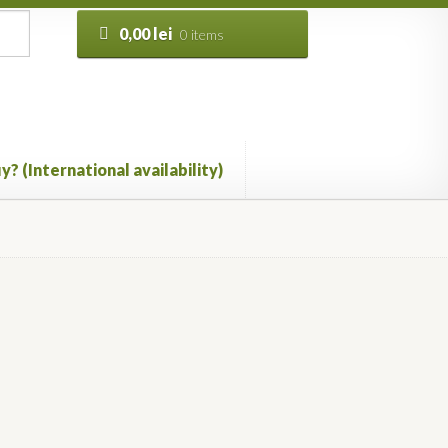
0,00
lei
0 items
y? (International availability)
Vezi câteva pagini