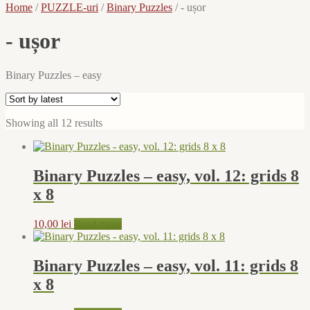
Home
/
PUZZLE-uri
/
Binary Puzzles
/
- ușor
- ușor
Binary Puzzles – easy
Sorted
Showing all 12 results
by
latest
Binary Puzzles – easy, vol. 12: grids 8
x 8
10,00
lei
Read more
Binary Puzzles – easy, vol. 11: grids 8
x 8