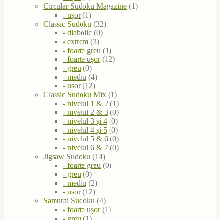
Circular Sudoku Magazine
(1)
- ușor
(1)
Classic Sudoku
(32)
- diabolic
(0)
- extrem
(3)
- foarte greu
(1)
- foarte ușor
(12)
- greu
(0)
- mediu
(4)
- ușor
(12)
Classic Sudoku Mix
(1)
- nivelul 1 & 2
(1)
- nivelul 2 & 3
(0)
- nivelul 3 și 4
(0)
- nivelul 4 și 5
(0)
- nivelul 5 & 6
(0)
- nivelul 6 & 7
(0)
Jigsaw Sudoku
(14)
- foarte greu
(0)
- greu
(0)
- mediu
(2)
- ușor
(12)
Samurai Sudoku
(4)
- foarte ușor
(1)
- greu
(1)