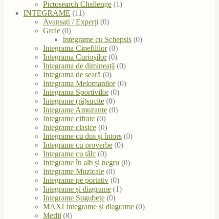
Pictosearch Challenge
(1)
INTEGRAME
(11)
Avansați / Experți
(0)
Grele
(0)
Integrame cu Schepsis
(0)
Integrama Cinefililor
(0)
Integrama Curioșilor
(0)
Integrama de dimineață
(0)
Integrama de seară
(0)
Integrama Melomanilor
(0)
Integrama Sportivilor
(0)
Integrame (ră)sucite
(0)
Integrame Amuzante
(0)
Integrame cifrate
(0)
Integrame clasice
(0)
Integrame cu dus și întors
(0)
Integrame cu proverbe
(0)
Integrame cu tâlc
(0)
Integrame în alb și negru
(0)
Integrame Muzicale
(0)
Integrame pe portativ
(0)
Integrame și diagrame
(1)
Integrame Șugubețe
(0)
MAXI Integrame și diagrame
(0)
Medii
(8)