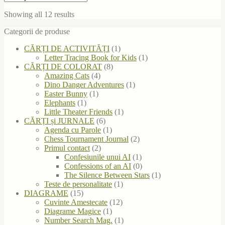
Sorted
Showing all 12 results
by
Categorii de produse
latest
CĂRȚI DE ACTIVITĂȚI
(1)
Letter Tracing Book for Kids
(1)
CĂRȚI DE COLORAT
(8)
Amazing Cats
(4)
Dino Danger Adventures
(1)
Easter Bunny
(1)
Elephants
(1)
Little Theater Friends
(1)
CĂRȚI și JURNALE
(6)
Agenda cu Parole
(1)
Chess Tournament Journal
(2)
Primul contact
(2)
Confesiunile unui AI
(1)
Confessions of an AI
(0)
The Silence Between Stars
(1)
Teste de personalitate
(1)
DIAGRAME
(15)
Cuvinte Amestecate
(12)
Diagrame Magice
(1)
Number Search Mag.
(1)