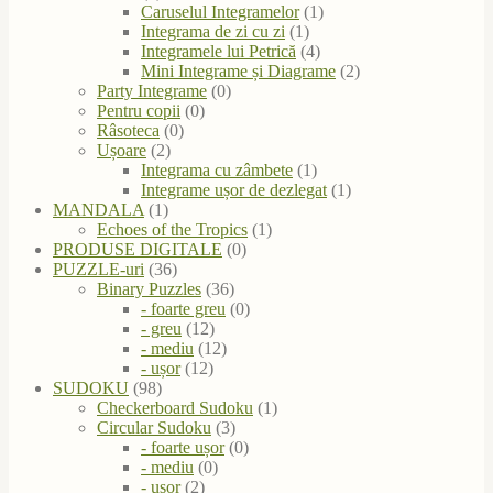
Caruselul Integramelor
(1)
Integrama de zi cu zi
(1)
Integramele lui Petrică
(4)
Mini Integrame și Diagrame
(2)
Party Integrame
(0)
Pentru copii
(0)
Râsoteca
(0)
Ușoare
(2)
Integrama cu zâmbete
(1)
Integrame ușor de dezlegat
(1)
MANDALA
(1)
Echoes of the Tropics
(1)
PRODUSE DIGITALE
(0)
PUZZLE-uri
(36)
Binary Puzzles
(36)
- foarte greu
(0)
- greu
(12)
- mediu
(12)
- ușor
(12)
SUDOKU
(98)
Checkerboard Sudoku
(1)
Circular Sudoku
(3)
- foarte ușor
(0)
- mediu
(0)
- ușor
(2)