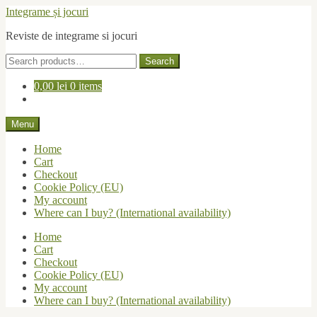
Skip
Skip
Integrame și jocuri
to
to
Reviste de integrame si jocuri
navigation
content
Search
Search
for:
0,00
lei
0 items
Menu
Home
Cart
Checkout
Cookie Policy (EU)
My account
Where can I buy? (International availability)
Home
Cart
Checkout
Cookie Policy (EU)
My account
Where can I buy? (International availability)