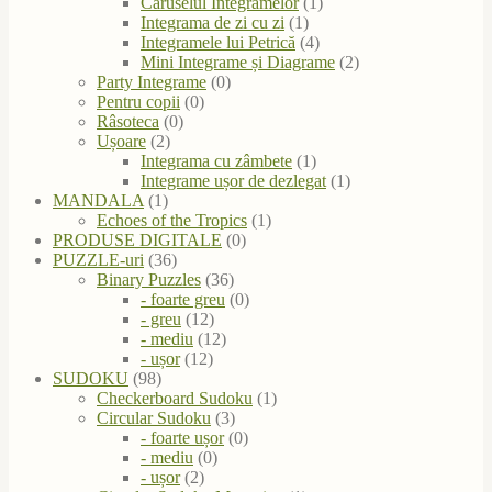
Caruselul Integramelor
(1)
Integrama de zi cu zi
(1)
Integramele lui Petrică
(4)
Mini Integrame și Diagrame
(2)
Party Integrame
(0)
Pentru copii
(0)
Râsoteca
(0)
Ușoare
(2)
Integrama cu zâmbete
(1)
Integrame ușor de dezlegat
(1)
MANDALA
(1)
Echoes of the Tropics
(1)
PRODUSE DIGITALE
(0)
PUZZLE-uri
(36)
Binary Puzzles
(36)
- foarte greu
(0)
- greu
(12)
- mediu
(12)
- ușor
(12)
SUDOKU
(98)
Checkerboard Sudoku
(1)
Circular Sudoku
(3)
- foarte ușor
(0)
- mediu
(0)
- ușor
(2)