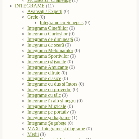
Pictosearch Challenge
(1)
INTEGRAME
(11)
Avansați / Experți
(0)
Grele
(0)
Integrame cu Schepsis
(0)
Integrama Cinefililor
(0)
Integrama Curioșilor
(0)
Integrama de dimineață
(0)
Integrama de seară
(0)
Integrama Melomanilor
(0)
Integrama Sportivilor
(0)
Integrame (ră)sucite
(0)
Integrame Amuzante
(0)
Integrame cifrate
(0)
Integrame clasice
(0)
Integrame cu dus și întors
(0)
Integrame cu proverbe
(0)
Integrame cu tâlc
(0)
Integrame în alb și negru
(0)
Integrame Muzicale
(0)
Integrame pe portativ
(0)
Integrame și diagrame
(1)
Integrame Șugubețe
(0)
MAXI Integrame și diagrame
(0)
Medii
(8)