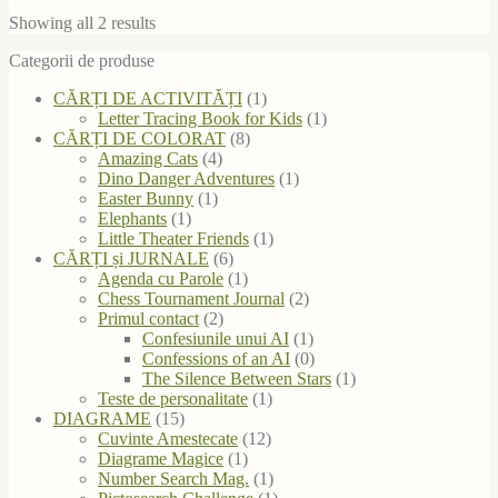
Sorted
Showing all 2 results
by
Categorii de produse
latest
CĂRȚI DE ACTIVITĂȚI
(1)
Letter Tracing Book for Kids
(1)
CĂRȚI DE COLORAT
(8)
Amazing Cats
(4)
Dino Danger Adventures
(1)
Easter Bunny
(1)
Elephants
(1)
Little Theater Friends
(1)
CĂRȚI și JURNALE
(6)
Agenda cu Parole
(1)
Chess Tournament Journal
(2)
Primul contact
(2)
Confesiunile unui AI
(1)
Confessions of an AI
(0)
The Silence Between Stars
(1)
Teste de personalitate
(1)
DIAGRAME
(15)
Cuvinte Amestecate
(12)
Diagrame Magice
(1)
Number Search Mag.
(1)