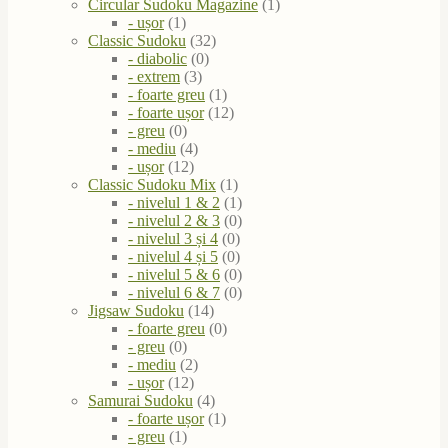
Circular Sudoku Magazine
(1)
- ușor
(1)
Classic Sudoku
(32)
- diabolic
(0)
- extrem
(3)
- foarte greu
(1)
- foarte ușor
(12)
- greu
(0)
- mediu
(4)
- ușor
(12)
Classic Sudoku Mix
(1)
- nivelul 1 & 2
(1)
- nivelul 2 & 3
(0)
- nivelul 3 și 4
(0)
- nivelul 4 și 5
(0)
- nivelul 5 & 6
(0)
- nivelul 6 & 7
(0)
Jigsaw Sudoku
(14)
- foarte greu
(0)
- greu
(0)
- mediu
(2)
- ușor
(12)
Samurai Sudoku
(4)
- foarte ușor
(1)
- greu
(1)