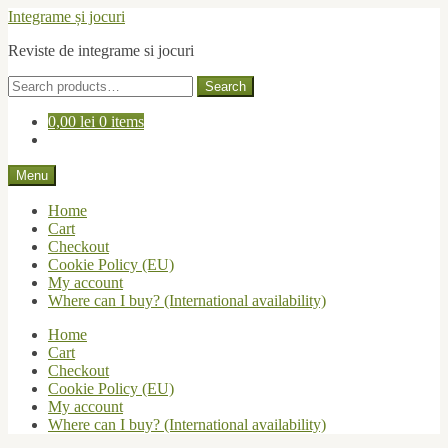
Skip
Skip
Integrame și jocuri
to
to
Reviste de integrame si jocuri
navigation
content
Search
Search
for:
0,00
lei
0 items
Menu
Home
Cart
Checkout
Cookie Policy (EU)
My account
Where can I buy? (International availability)
Home
Cart
Checkout
Cookie Policy (EU)
My account
Where can I buy? (International availability)