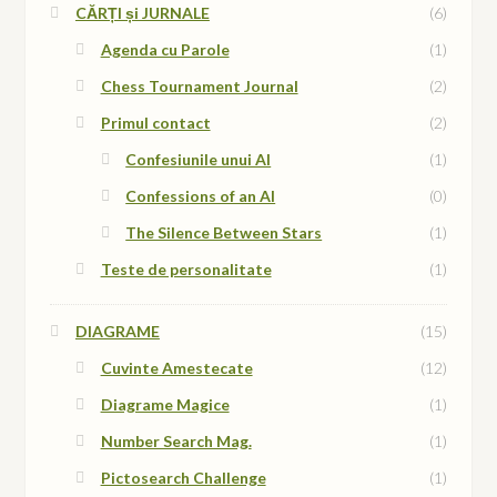
CĂRȚI și JURNALE
(6)
Agenda cu Parole
(1)
Chess Tournament Journal
(2)
Primul contact
(2)
Confesiunile unui AI
(1)
Confessions of an AI
(0)
The Silence Between Stars
(1)
Teste de personalitate
(1)
DIAGRAME
(15)
Cuvinte Amestecate
(12)
Diagrame Magice
(1)
Number Search Mag.
(1)
Pictosearch Challenge
(1)