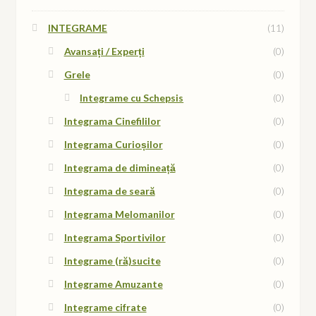
INTEGRAME
(11)
Avansați / Experți
(0)
Grele
(0)
Integrame cu Schepsis
(0)
Integrama Cinefililor
(0)
Integrama Curioșilor
(0)
Integrama de dimineață
(0)
Integrama de seară
(0)
Integrama Melomanilor
(0)
Integrama Sportivilor
(0)
Integrame (ră)sucite
(0)
Integrame Amuzante
(0)
Integrame cifrate
(0)