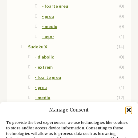
- foarte greu
(0)
- greu
(0)
- mediu
(0)
- ușor
(1)
Sudoku X
(14)
- diabolic
(0)
- extrem
(0)
- foarte greu
(0)
- greu
(1)
- mediu
(12)
- mix
(1)
Manage Consent
- ușor
(0)
To provide the best experiences, we use technologies like cookies
to store and/or access device information. Consenting to these
technologies will allow us to process data such as browsing