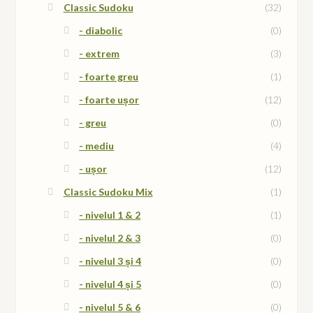
Classic Sudoku
(32)
- diabolic
(0)
- extrem
(3)
- foarte greu
(1)
- foarte ușor
(12)
- greu
(0)
- mediu
(4)
- ușor
(12)
Classic Sudoku Mix
(1)
- nivelul 1 & 2
(1)
- nivelul 2 & 3
(0)
- nivelul 3 și 4
(0)
- nivelul 4 și 5
(0)
- nivelul 5 & 6
(0)