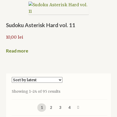
Sudoku Asterisk Hard vol. 11
10,00
lei
Read more
Sorted
Showing 1–24 of 95 results
by
latest
1
2
3
4