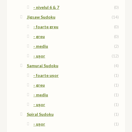
- nivelul 6 & 7
(0)
Jigsaw Sudoku
(14)
- foarte greu
(0)
- greu
(0)
- mediu
(2)
- ușor
(12)
Samurai Sudoku
(4)
- foarte ușor
(1)
- greu
(1)
- mediu
(1)
- ușor
(1)
Spiral Sudoku
(1)
- ușor
(1)