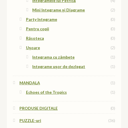
Integramele lui Petrică
(4)
Mini Integrame și Diagrame
(2)
Party Integrame
(0)
Pentru copii
(0)
Râsoteca
(0)
Ușoare
(2)
Integrama cu zâmbete
(1)
Integrame ușor de dezlegat
(1)
MANDALA
(1)
Echoes of the Tropics
(1)
PRODUSE DIGITALE
(0)
PUZZLE-uri
(36)