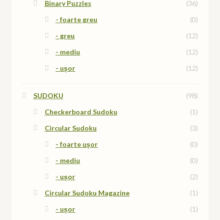
Binary Puzzles
(36)
- foarte greu
(0)
- greu
(12)
- mediu
(12)
- ușor
(12)
SUDOKU
(98)
Checkerboard Sudoku
(1)
Circular Sudoku
(3)
- foarte ușor
(0)
- mediu
(0)
- ușor
(2)
Circular Sudoku Magazine
(1)
- ușor
(1)