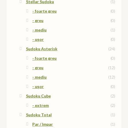
Stellar Sudoku
(1)
- foarte greu
(0)
- greu
(0)
- mediu
(1)
- ușor
(0)
Sudoku Asterisk
(24)
- foarte greu
(0)
- greu
(12)
- mediu
(12)
- ușor
(0)
Sudoku Cube
(2)
- extrem
(2)
Sudoku Total
(1)
Par / Impar
(1)