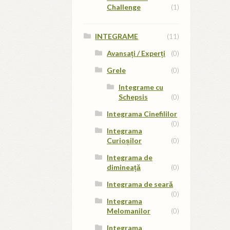
Challenge
(1)
INTEGRAME
(11)
Avansați / Experți
(0)
Grele
(0)
Integrame cu
Schepsis
(0)
Integrama Cinefililor
(0)
Integrama
Curioșilor
(0)
Integrama de
dimineață
(0)
Integrama de seară
(0)
Integrama
Melomanilor
(0)
Integrama