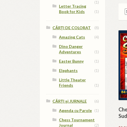
(1)
Letter Tracing
Book for Kids
(1)
CĂRȚI DE COLORAT
(8)
Amazing Cats
(4)
Dino Danger
Adventures
(1)
Easter Bunny
(1)
Elephants
(1)
Little Theater
Friends
(1)
CĂRȚI și JURNALE
(6)
Che
Agenda cu Parole
(1)
Sud
Chess Tournament
Journal
(2)