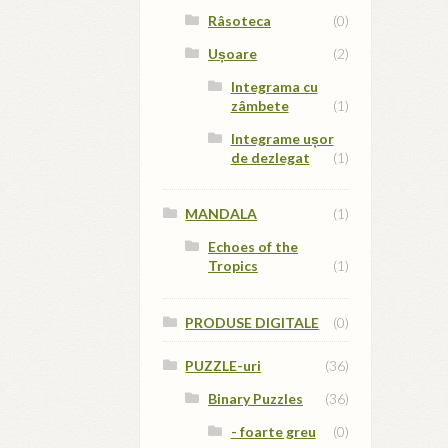
Râsoteca
(0)
Ușoare
(2)
Integrama cu
zâmbete
(1)
Integrame ușor
de dezlegat
(1)
MANDALA
(1)
Echoes of the
Tropics
(1)
PRODUSE DIGITALE
(0)
PUZZLE-uri
(36)
Binary Puzzles
(36)
- foarte greu
(0)