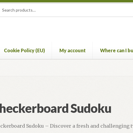
rch
ch
Cookie Policy (EU)
My account
Where can I bu
account
Where can I buy? (International availability)
heckerboard Sudoku
ckerboard Sudoku – Discover a fresh and challenging t