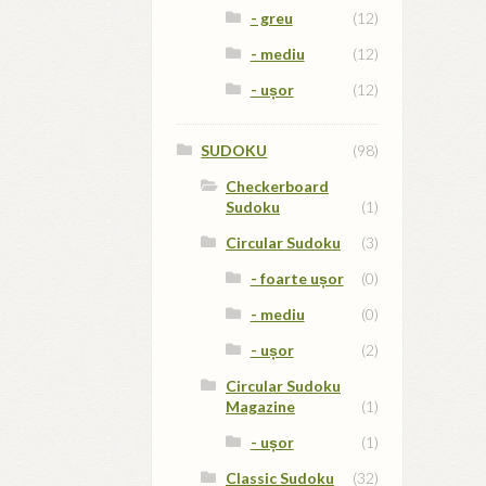
- greu
(12)
- mediu
(12)
- ușor
(12)
SUDOKU
(98)
Checkerboard
Sudoku
(1)
Circular Sudoku
(3)
- foarte ușor
(0)
- mediu
(0)
- ușor
(2)
Circular Sudoku
Magazine
(1)
- ușor
(1)
Classic Sudoku
(32)