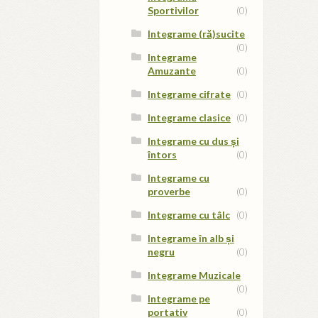
Sportivilor
(0)
Integrame (ră)sucite
(0)
Integrame
Amuzante
(0)
Integrame cifrate
(0)
Integrame clasice
(0)
Integrame cu dus și
întors
(0)
Integrame cu
proverbe
(0)
Integrame cu tâlc
(0)
Integrame în alb și
negru
(0)
Integrame Muzicale
(0)
Integrame pe
portativ
(0)