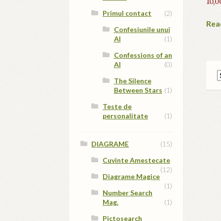
10,0
Primul contact
(2)
Rea
Confesiunile unui
AI
(1)
Confessions of an
AI
(0)
The Silence
Between Stars
(1)
Teste de
personalitate
(1)
DIAGRAME
(15)
Cuvinte Amestecate
(12)
Diagrame Magice
(1)
Number Search
Mag.
(1)
Pictosearch