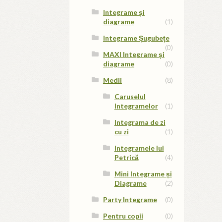
Integrame și
diagrame
(1)
Integrame Șugubețe
(0)
MAXI Integrame și
diagrame
(0)
Medii
(8)
Caruselul
Integramelor
(1)
Integrama de zi
cu zi
(1)
Integramele lui
Petrică
(4)
Mini Integrame și
Diagrame
(2)
Party Integrame
(0)
Pentru copii
(0)