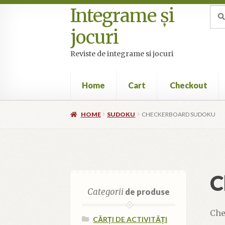
Integrame și
Skip
Skip
Sea
Sear
for:
to
to
jocuri
navigation
content
Reviste de integrame si jocuri
Home
Cart
Checkout
Home
Cart
Checkout
Cookie Policy (EU)
My 
HOME
SUDOKU
CHECKERBOARD SUDOKU
C
Categorii
de produse
Che
CĂRȚI DE ACTIVITĂȚI