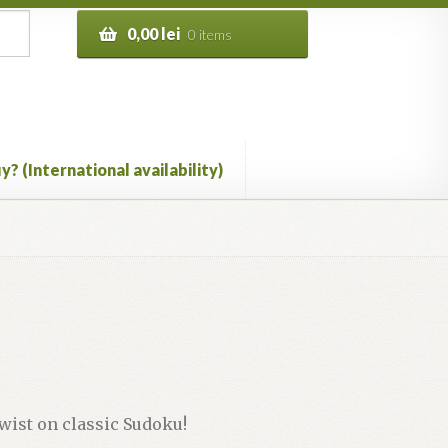
0,00
lei
0 items
y? (International availability)
wist on classic Sudoku!