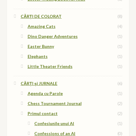
CĂRȚI DE COLORAT
(8)
Amazing Cats
(4)
Dino Danger Adventures
(1)
Easter Bunny
(1)
Elephants
(1)
Little Theater Friends
(1)
CĂRȚI și JURNALE
(6)
Agenda cu Parole
(1)
Chess Tournament Journal
(2)
Primul contact
(2)
Confesiunile unui AI
(1)
Confessions of an AI
(0)