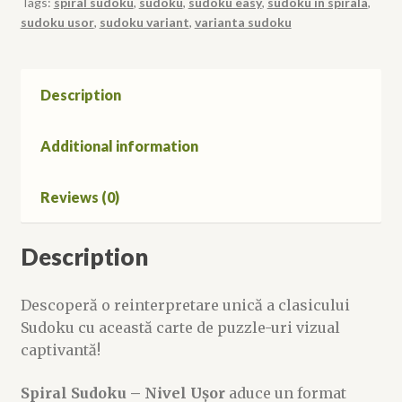
Tags:
spiral sudoku
,
sudoku
,
sudoku easy
,
sudoku in spirala
,
sudoku usor
,
sudoku variant
,
varianta sudoku
Description
Additional information
Reviews (0)
Description
Descoperă o reinterpretare unică a clasicului
Sudoku cu această carte de puzzle-uri vizual
captivantă!
Spiral Sudoku – Nivel Ușor
aduce un format