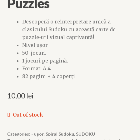
Puzzles
Descoperă o reinterpretare unică a
clasicului Sudoku cu această carte de
puzzle-uri vizual captivantă!
Nivel ușor
50 jocuri
1 jocuri pe pagină.
Format: A 4
82 pagini + 4 coperți
10,00
lei
Out of stock
Categories:
- ușor
,
Spiral Sudoku
,
SUDOKU