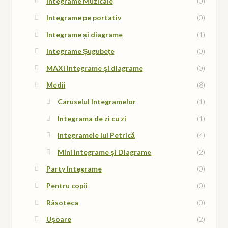
Integrame Muzicale
(0)
Integrame pe portativ
(0)
Integrame și diagrame
(1)
Integrame Șugubețe
(0)
MAXI Integrame și diagrame
(0)
Medii
(8)
Caruselul Integramelor
(1)
Integrama de zi cu zi
(1)
Integramele lui Petrică
(4)
Mini Integrame și Diagrame
(2)
Party Integrame
(0)
Pentru copii
(0)
Râsoteca
(0)
Ușoare
(2)