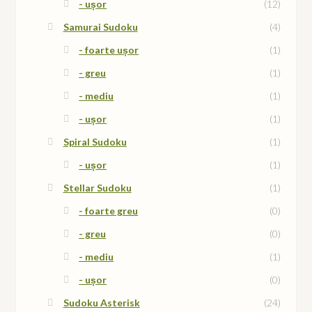
- ușor
(12)
Samurai Sudoku
(4)
- foarte ușor
(1)
- greu
(1)
- mediu
(1)
- ușor
(1)
Spiral Sudoku
(1)
- ușor
(1)
Stellar Sudoku
(1)
- foarte greu
(0)
- greu
(0)
- mediu
(1)
- ușor
(0)
Sudoku Asterisk
(24)