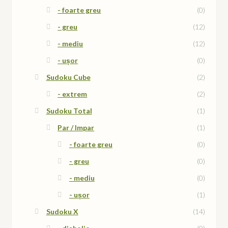
- foarte greu
(0)
- greu
(12)
- mediu
(12)
- ușor
(0)
Sudoku Cube
(2)
- extrem
(2)
Sudoku Total
(1)
Par / Impar
(1)
- foarte greu
(0)
- greu
(0)
- mediu
(0)
- ușor
(1)
Sudoku X
(14)