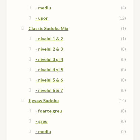
- mediu
(4)
- ușor
(12)
Classic Sudoku Mix
(1)
- nivelul 1 & 2
(1)
- nivelul 2 & 3
(0)
- nivelul 3 și 4
(0)
- nivelul 4 și 5
(0)
- nivelul 5 & 6
(0)
- nivelul 6 & 7
(0)
Jigsaw Sudoku
(14)
- foarte greu
(0)
- greu
(0)
- mediu
(2)