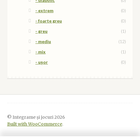
- diabolic
(0)
- extrem
(0)
- foarte greu
(0)
- greu
(1)
- mediu
(12)
- mix
(1)
- ușor
(0)
© Integrame și jocuri 2026
Built with WooCommerce
.