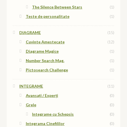
The Silence Between Stars
(1)
Teste de personalitate
(1)
DIAGRAME
(15)
Cuvinte Amestecate
(12)
Diagrame Magice
(1)
Number Search Mag.
(1)
Pictosearch Challenge
(1)
INTEGRAME
(11)
Avansați / Experți
(0)
Grele
(0)
Integrame cu Schepsis
(0)
Integrama Cinefililor
(0)