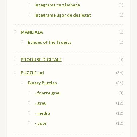
Integrama cu zâmbete
(1)
Integrame ușor de dezlegat
(1)
MANDALA
(1)
Echoes of the Tropics
(1)
PRODUSE DIGITALE
(0)
PUZZLE-uri
(36)
Binary Puzzles
(36)
- foarte greu
(0)
- greu
(12)
- mediu
(12)
- ușor
(12)