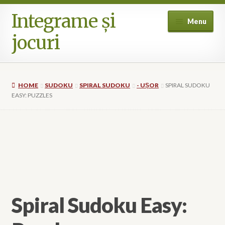
Integrame și
Skip
Skip
Menu
to
to
jocuri
navigation
content
Home
HOME
SUDOKU
SPIRAL SUDOKU
- UȘOR
SPIRAL SUDOKU
Cart
EASY: PUZZLES
Checkout
Cookie Policy (EU)
Vezi câteva pagini
My account
Spiral Sudoku Easy:
Where can I buy? (International availability)