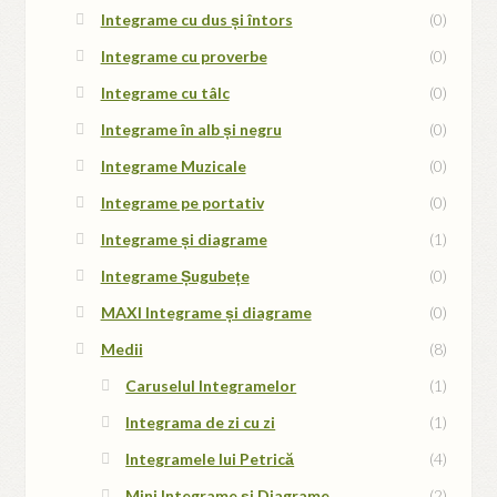
Integrame cu dus și întors
(0)
Integrame cu proverbe
(0)
Integrame cu tâlc
(0)
Integrame în alb și negru
(0)
Integrame Muzicale
(0)
Integrame pe portativ
(0)
Integrame și diagrame
(1)
Integrame Șugubețe
(0)
MAXI Integrame și diagrame
(0)
Medii
(8)
Caruselul Integramelor
(1)
Integrama de zi cu zi
(1)
Integramele lui Petrică
(4)
Mini Integrame și Diagrame
(2)