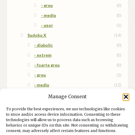
- greu
(0)
- mediu
(0)
- ușor
(1)
Sudoku X
(14)
- diabolic
(0)
- extrem
(0)
- foarte greu
(0)
- greu
(1)
- mediu
(12)
- mix
(1)
Manage Consent
- ușor
(0)
To provide the best experiences, we use technologies like cookies
to store and/or access device information. Consenting to these
technologies will allow us to process data such as browsing
behavior or unique IDs on this site. Not consenting or withdrawing
consent, may adversely affect certain features and functions.