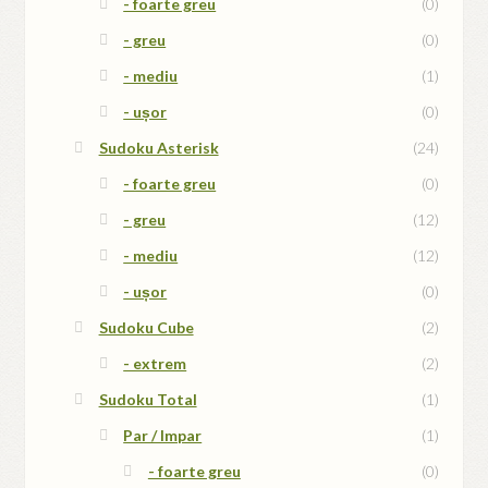
- foarte greu
(0)
- greu
(0)
- mediu
(1)
- ușor
(0)
Sudoku Asterisk
(24)
- foarte greu
(0)
- greu
(12)
- mediu
(12)
- ușor
(0)
Sudoku Cube
(2)
- extrem
(2)
Sudoku Total
(1)
Par / Impar
(1)
- foarte greu
(0)