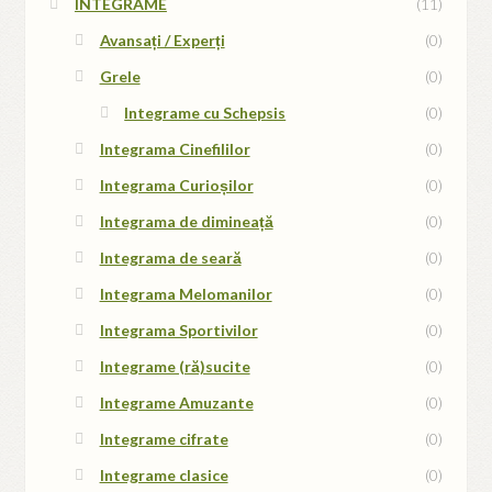
INTEGRAME
(11)
Avansați / Experți
(0)
Grele
(0)
Integrame cu Schepsis
(0)
Integrama Cinefililor
(0)
Integrama Curioșilor
(0)
Integrama de dimineață
(0)
Integrama de seară
(0)
Integrama Melomanilor
(0)
Integrama Sportivilor
(0)
Integrame (ră)sucite
(0)
Integrame Amuzante
(0)
Integrame cifrate
(0)
Integrame clasice
(0)