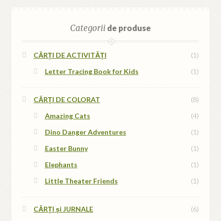
Categorii
de produse
CĂRȚI DE ACTIVITĂȚI
(1)
Letter Tracing Book for Kids
(1)
CĂRȚI DE COLORAT
(8)
Amazing Cats
(4)
Dino Danger Adventures
(1)
Easter Bunny
(1)
Elephants
(1)
Little Theater Friends
(1)
CĂRȚI și JURNALE
(6)