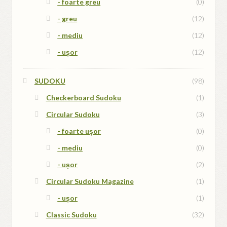
- foarte greu
(0)
- greu
(12)
- mediu
(12)
- ușor
(12)
SUDOKU
(98)
Checkerboard Sudoku
(1)
Circular Sudoku
(3)
- foarte ușor
(0)
- mediu
(0)
- ușor
(2)
Circular Sudoku Magazine
(1)
- ușor
(1)
Classic Sudoku
(32)