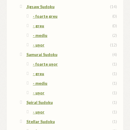
Jigsaw Sudoku
(14)
- foarte greu
(0)
- greu
(0)
- mediu
(2)
- ușor
(12)
Samurai Sudoku
(4)
- foarte ușor
(1)
- greu
(1)
- mediu
(1)
- ușor
(1)
Spiral Sudoku
(1)
- ușor
(1)
Stellar Sudoku
(1)