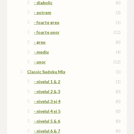
- diabolic
(0)
- extrem
(3)
- foarte greu
(1)
- foarte ușor
(12)
- greu
(0)
- mediu
(4)
- ușor
(12)
Classic Sudoku Mix
(1)
- nivelul 1 & 2
(1)
- nivelul 2 & 3
(0)
- nivelul 3 și 4
(0)
- nivelul 4 și 5
(0)
- nivelul 5 & 6
(0)
- nivelul 6 & 7
(0)