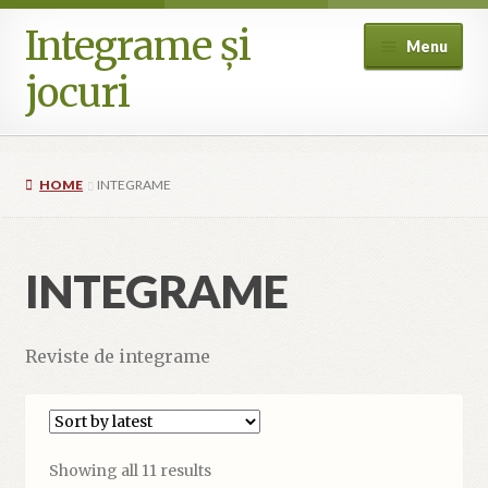
Integrame și
Skip
Skip
Menu
to
to
jocuri
navigation
content
Home
HOME
INTEGRAME
Cart
Checkout
INTEGRAME
Cookie Policy (EU)
Reviste de integrame
My account
Where can I buy? (International availability)
Sorted
Showing all 11 results