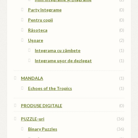
Party Integrame
(0)
Pentru copii
(0)
Râsoteca
(0)
Ușoare
(2)
Integrama cu zâmbete
(1)
Integrame ușor de dezlegat
(1)
MANDALA
(1)
Echoes of the Tropics
(1)
PRODUSE DIGITALE
(0)
PUZZLE-uri
(36)
Binary Puzzles
(36)