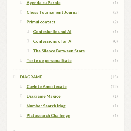
Agenda cu Parole
(1)
Chess Tournament Journal
(2)
Primul contact
(2)
Confesiunile unui AI
(1)
Confessions of an AI
(0)
The Silence Between Stars
(1)
Teste de personalitate
(1)
DIAGRAME
(15)
Cuvinte Amestecate
(12)
Diagrame Magice
(1)
Number Search Mag.
(1)
Pictosearch Challenge
(1)