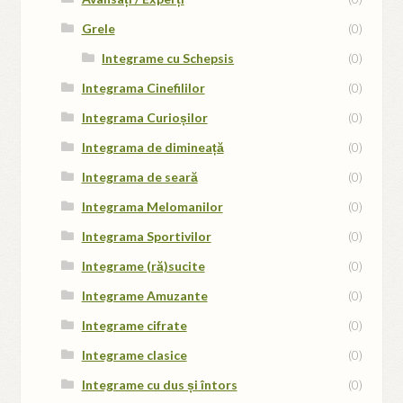
Grele
(0)
Integrame cu Schepsis
(0)
Integrama Cinefililor
(0)
Integrama Curioșilor
(0)
Integrama de dimineață
(0)
Integrama de seară
(0)
Integrama Melomanilor
(0)
Integrama Sportivilor
(0)
Integrame (ră)sucite
(0)
Integrame Amuzante
(0)
Integrame cifrate
(0)
Integrame clasice
(0)
Integrame cu dus și întors
(0)