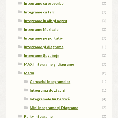
Integrame cu proverbe
(0)
Integrame cu tâlc
(0)
Integrame în alb și negru
(0)
Integrame Muzicale
(0)
Integrame pe portativ
(0)
Integrame și diagrame
(1)
Integrame Șugubețe
(0)
MAXI Integrame și diagrame
(0)
Medii
(8)
Caruselul Integramelor
(1)
Integrama de zi cu zi
(1)
Integramele lui Petrică
(4)
Mini Integrame și Diagrame
(2)
Party Integrame
(0)