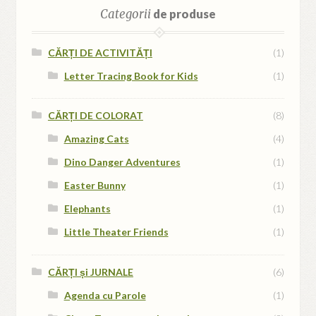
Categorii
de produse
CĂRȚI DE ACTIVITĂȚI
(1)
Letter Tracing Book for Kids
(1)
CĂRȚI DE COLORAT
(8)
Amazing Cats
(4)
Dino Danger Adventures
(1)
Easter Bunny
(1)
Elephants
(1)
Little Theater Friends
(1)
CĂRȚI și JURNALE
(6)
Agenda cu Parole
(1)