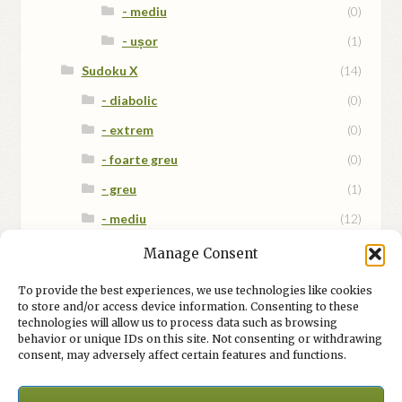
- mediu
(0)
- ușor
(1)
Sudoku X
(14)
- diabolic
(0)
- extrem
(0)
- foarte greu
(0)
- greu
(1)
- mediu
(12)
- mix
(1)
Manage Consent
- ușor
(0)
To provide the best experiences, we use technologies like cookies
to store and/or access device information. Consenting to these
technologies will allow us to process data such as browsing
behavior or unique IDs on this site. Not consenting or withdrawing
consent, may adversely affect certain features and functions.