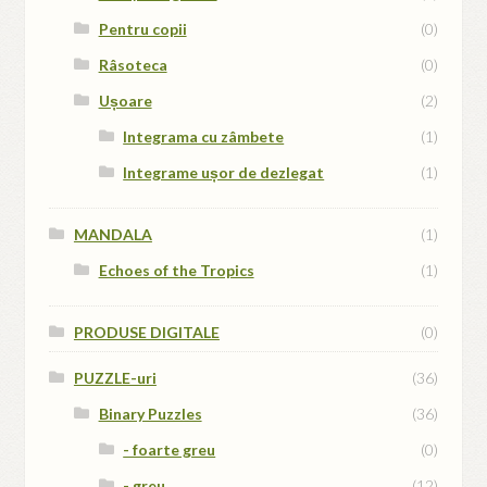
Pentru copii
(0)
Râsoteca
(0)
Ușoare
(2)
Integrama cu zâmbete
(1)
Integrame ușor de dezlegat
(1)
MANDALA
(1)
Echoes of the Tropics
(1)
PRODUSE DIGITALE
(0)
PUZZLE-uri
(36)
Binary Puzzles
(36)
- foarte greu
(0)
- greu
(12)