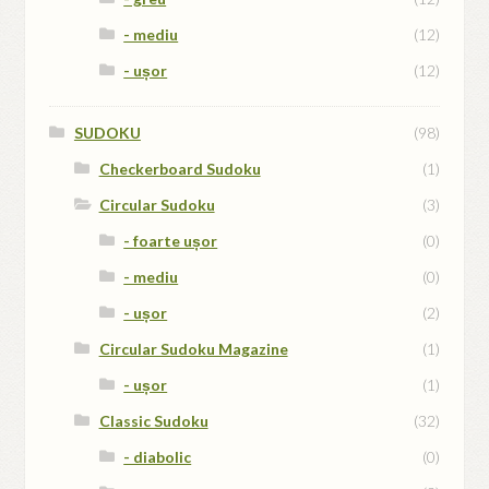
- mediu
(12)
- ușor
(12)
SUDOKU
(98)
Checkerboard Sudoku
(1)
Circular Sudoku
(3)
- foarte ușor
(0)
- mediu
(0)
- ușor
(2)
Circular Sudoku Magazine
(1)
- ușor
(1)
Classic Sudoku
(32)
- diabolic
(0)