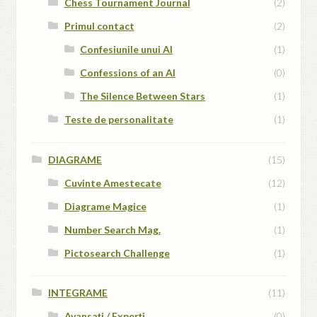
Chess Tournament Journal
(2)
Primul contact
(2)
Confesiunile unui AI
(1)
Confessions of an AI
(0)
The Silence Between Stars
(1)
Teste de personalitate
(1)
DIAGRAME
(15)
Cuvinte Amestecate
(12)
Diagrame Magice
(1)
Number Search Mag.
(1)
Pictosearch Challenge
(1)
INTEGRAME
(11)
Avansați / Experți
(0)