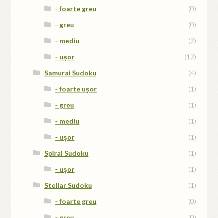
- foarte greu
(0)
- greu
(0)
- mediu
(2)
- ușor
(12)
Samurai Sudoku
(4)
- foarte ușor
(1)
- greu
(1)
- mediu
(1)
- ușor
(1)
Spiral Sudoku
(1)
- ușor
(1)
Stellar Sudoku
(1)
- foarte greu
(0)
- greu
(0)