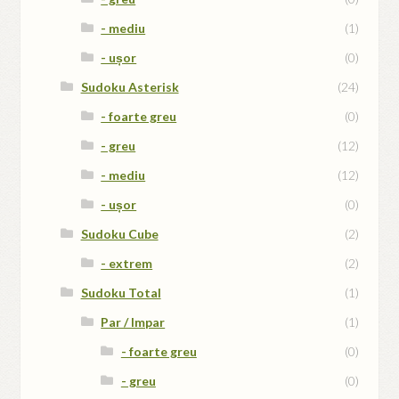
- mediu
(1)
- ușor
(0)
Sudoku Asterisk
(24)
- foarte greu
(0)
- greu
(12)
- mediu
(12)
- ușor
(0)
Sudoku Cube
(2)
- extrem
(2)
Sudoku Total
(1)
Par / Impar
(1)
- foarte greu
(0)
- greu
(0)