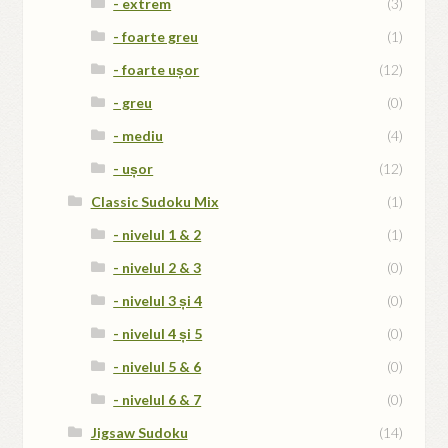
- extrem
(3)
- foarte greu
(1)
- foarte ușor
(12)
- greu
(0)
- mediu
(4)
- ușor
(12)
Classic Sudoku Mix
(1)
- nivelul 1 & 2
(1)
- nivelul 2 & 3
(0)
- nivelul 3 și 4
(0)
- nivelul 4 și 5
(0)
- nivelul 5 & 6
(0)
- nivelul 6 & 7
(0)
Jigsaw Sudoku
(14)