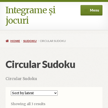
Integrame și
Skip
Skip
Menu
to
to
jocuri
navigation
content
Home
HOME
SUDOKU
CIRCULAR SUDOKU
Cart
Checkout
Circular Sudoku
Cookie Policy (EU)
Circular Sudoku
My account
Where can I buy? (International availability)
Sorted
Showing all 3 results