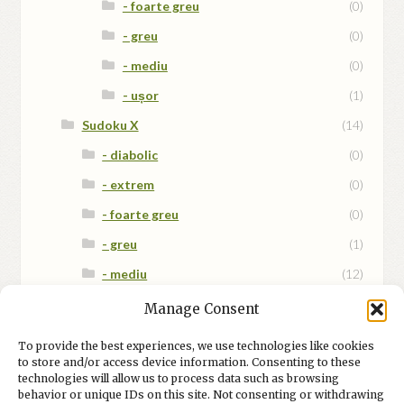
- foarte greu
(0)
- greu
(0)
- mediu
(0)
- ușor
(1)
Sudoku X
(14)
- diabolic
(0)
- extrem
(0)
- foarte greu
(0)
- greu
(1)
- mediu
(12)
- mix
(1)
Manage Consent
- ușor
(0)
To provide the best experiences, we use technologies like cookies
to store and/or access device information. Consenting to these
technologies will allow us to process data such as browsing
behavior or unique IDs on this site. Not consenting or withdrawing