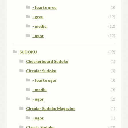
- foarte greu
(0)
- greu
(12)
- mediu
(12)
- ușor
(12)
SUDOKU
(98)
Checkerboard Sudoku
(1)
Circular Sudoku
(3)
- foarte ușor
(0)
- mediu
(0)
- ușor
(2)
Circular Sudoku Magazine
(1)
- ușor
(1)
Classic Sudoku
(32)