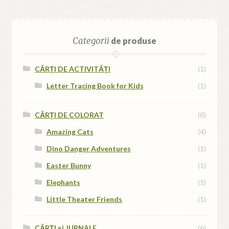
Categorii
de produse
CĂRȚI DE ACTIVITĂȚI
(1)
Letter Tracing Book for Kids
(1)
CĂRȚI DE COLORAT
(8)
Amazing Cats
(4)
Dino Danger Adventures
(1)
Easter Bunny
(1)
Elephants
(1)
Little Theater Friends
(1)
CĂRȚI și JURNALE
(6)