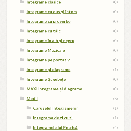
Integrame clasice
(0)
Integrame cu dus și întors
(0)
Integrame cu proverbe
(0)
Integrame cu tâlc
(0)
Integrame în alb și negru
(0)
Integrame Muzicale
(0)
Integrame pe portativ
(0)
Integrame și diagrame
(1)
Integrame Șugubețe
(0)
MAXI Integrame și diagrame
(0)
Medii
(8)
Caruselul Integramelor
(1)
Integrama de zi cu zi
(1)
Integramele lui Petrică
(4)