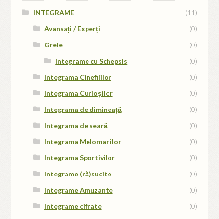
INTEGRAME
(11)
Avansați / Experți
(0)
Grele
(0)
Integrame cu Schepsis
(0)
Integrama Cinefililor
(0)
Integrama Curioșilor
(0)
Integrama de dimineață
(0)
Integrama de seară
(0)
Integrama Melomanilor
(0)
Integrama Sportivilor
(0)
Integrame (ră)sucite
(0)
Integrame Amuzante
(0)
Integrame cifrate
(0)