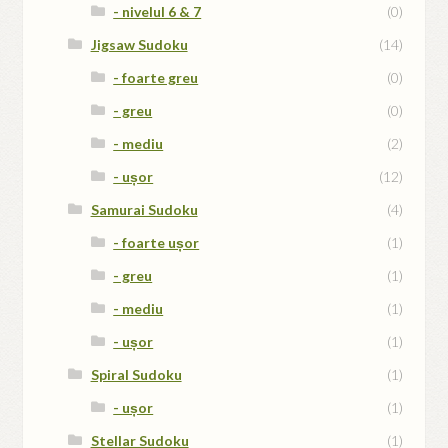
- nivelul 6 & 7
(0)
Jigsaw Sudoku
(14)
- foarte greu
(0)
- greu
(0)
- mediu
(2)
- ușor
(12)
Samurai Sudoku
(4)
- foarte ușor
(1)
- greu
(1)
- mediu
(1)
- ușor
(1)
Spiral Sudoku
(1)
- ușor
(1)
Stellar Sudoku
(1)