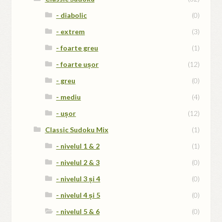
- diabolic
(0)
- extrem
(3)
- foarte greu
(1)
- foarte ușor
(12)
- greu
(0)
- mediu
(4)
- ușor
(12)
Classic Sudoku Mix
(1)
- nivelul 1 & 2
(1)
- nivelul 2 & 3
(0)
- nivelul 3 și 4
(0)
- nivelul 4 și 5
(0)
- nivelul 5 & 6
(0)