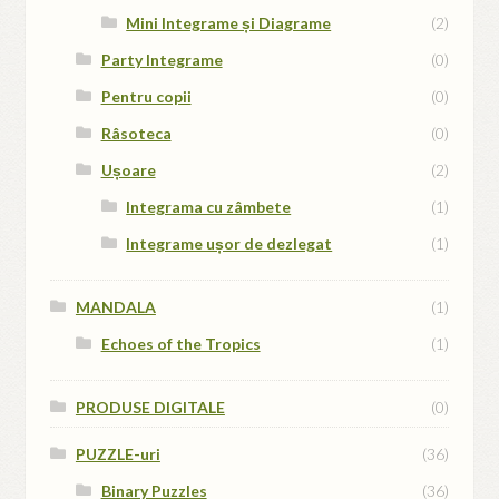
Mini Integrame și Diagrame
(2)
Party Integrame
(0)
Pentru copii
(0)
Râsoteca
(0)
Ușoare
(2)
Integrama cu zâmbete
(1)
Integrame ușor de dezlegat
(1)
MANDALA
(1)
Echoes of the Tropics
(1)
PRODUSE DIGITALE
(0)
PUZZLE-uri
(36)
Binary Puzzles
(36)