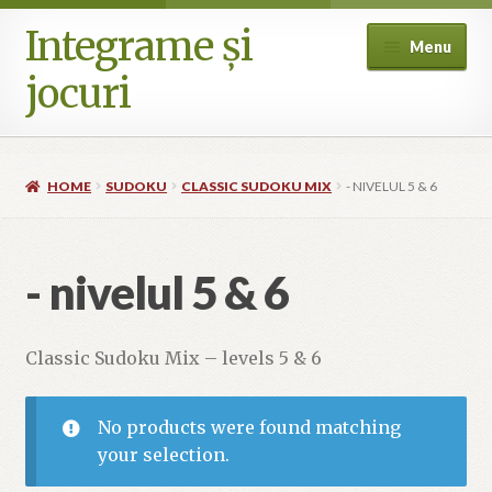
Integrame și
Skip
Skip
Menu
to
to
jocuri
navigation
content
Home
HOME
SUDOKU
CLASSIC SUDOKU MIX
- NIVELUL 5 & 6
Cart
Checkout
- nivelul 5 & 6
Cookie Policy (EU)
Classic Sudoku Mix – levels 5 & 6
My account
No products were found matching
Where can I buy? (International availability)
your selection.