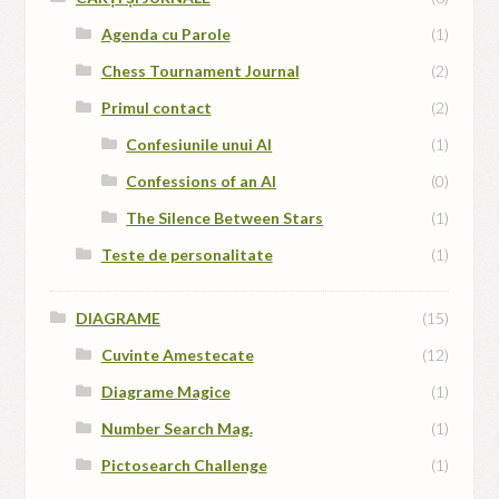
Agenda cu Parole
(1)
Chess Tournament Journal
(2)
Primul contact
(2)
Confesiunile unui AI
(1)
Confessions of an AI
(0)
The Silence Between Stars
(1)
Teste de personalitate
(1)
DIAGRAME
(15)
Cuvinte Amestecate
(12)
Diagrame Magice
(1)
Number Search Mag.
(1)
Pictosearch Challenge
(1)