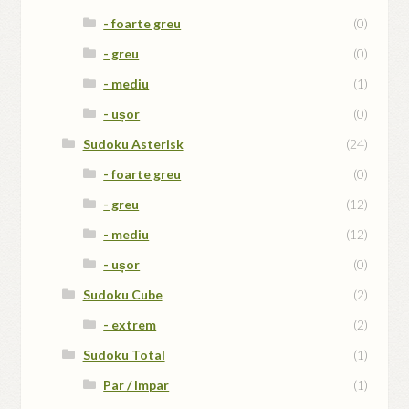
- foarte greu
(0)
- greu
(0)
- mediu
(1)
- ușor
(0)
Sudoku Asterisk
(24)
- foarte greu
(0)
- greu
(12)
- mediu
(12)
- ușor
(0)
Sudoku Cube
(2)
- extrem
(2)
Sudoku Total
(1)
Par / Impar
(1)