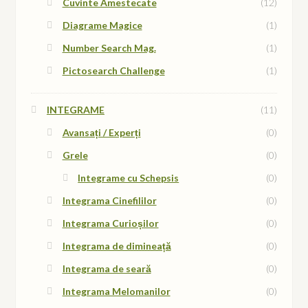
Cuvinte Amestecate
(12)
Diagrame Magice
(1)
Number Search Mag.
(1)
Pictosearch Challenge
(1)
INTEGRAME
(11)
Avansați / Experți
(0)
Grele
(0)
Integrame cu Schepsis
(0)
Integrama Cinefililor
(0)
Integrama Curioșilor
(0)
Integrama de dimineață
(0)
Integrama de seară
(0)
Integrama Melomanilor
(0)