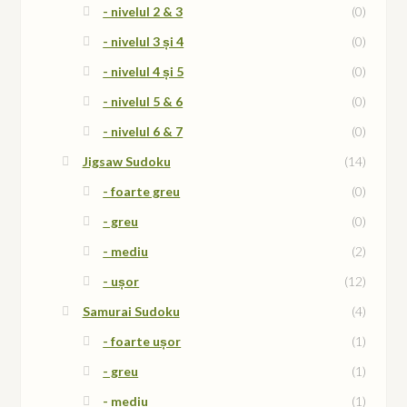
- nivelul 2 & 3
(0)
- nivelul 3 și 4
(0)
- nivelul 4 și 5
(0)
- nivelul 5 & 6
(0)
- nivelul 6 & 7
(0)
Jigsaw Sudoku
(14)
- foarte greu
(0)
- greu
(0)
- mediu
(2)
- ușor
(12)
Samurai Sudoku
(4)
- foarte ușor
(1)
- greu
(1)
- mediu
(1)