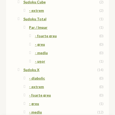
Sudoku Cube
(2)
- extrem
(2)
Sudoku Total
(1)
Par / Impar
(1)
- foarte greu
(0)
- greu
(0)
- mediu
(0)
- ușor
(1)
Sudoku X
(14)
- diabolic
(0)
- extrem
(0)
- foarte greu
(0)
- greu
(1)
- mediu
(12)