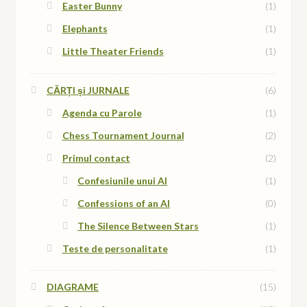
Easter Bunny
(1)
Elephants
(1)
Little Theater Friends
(1)
CĂRȚI și JURNALE
(6)
Agenda cu Parole
(1)
Chess Tournament Journal
(2)
Primul contact
(2)
Confesiunile unui AI
(1)
Confessions of an AI
(0)
The Silence Between Stars
(1)
Teste de personalitate
(1)
DIAGRAME
(15)