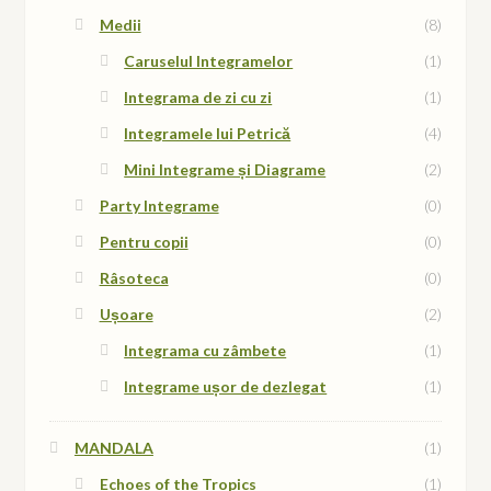
Medii
(8)
Caruselul Integramelor
(1)
Integrama de zi cu zi
(1)
Integramele lui Petrică
(4)
Mini Integrame și Diagrame
(2)
Party Integrame
(0)
Pentru copii
(0)
Râsoteca
(0)
Ușoare
(2)
Integrama cu zâmbete
(1)
Integrame ușor de dezlegat
(1)
MANDALA
(1)
Echoes of the Tropics
(1)