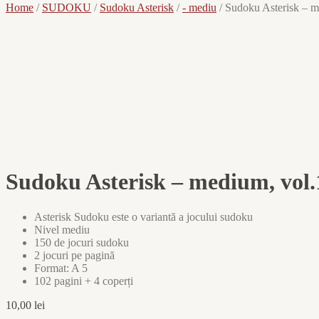
Home
/
SUDOKU
/
Sudoku Asterisk
/
- mediu
/
Sudoku Asterisk – m
Vezi câteva pagini
×
Sudoku Asterisk – medium, vol.
Asterisk Sudoku este o variantă a jocului
sudoku
Nivel mediu
150 de jocuri sudoku
2 jocuri pe pagină
Format: A 5
102 pagini + 4 coperți
10,00
lei