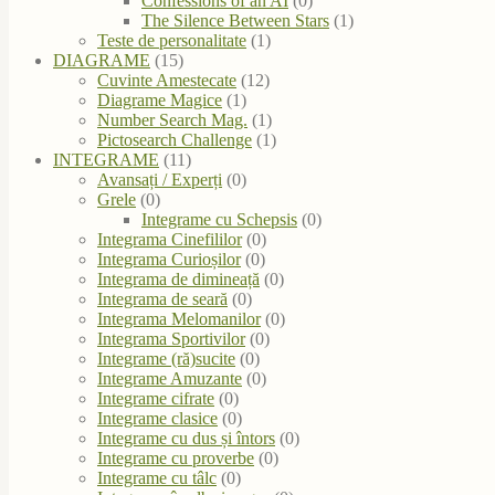
Confessions of an AI
(0)
The Silence Between Stars
(1)
Teste de personalitate
(1)
DIAGRAME
(15)
Cuvinte Amestecate
(12)
Diagrame Magice
(1)
Number Search Mag.
(1)
Pictosearch Challenge
(1)
INTEGRAME
(11)
Avansați / Experți
(0)
Grele
(0)
Integrame cu Schepsis
(0)
Integrama Cinefililor
(0)
Integrama Curioșilor
(0)
Integrama de dimineață
(0)
Integrama de seară
(0)
Integrama Melomanilor
(0)
Integrama Sportivilor
(0)
Integrame (ră)sucite
(0)
Integrame Amuzante
(0)
Integrame cifrate
(0)
Integrame clasice
(0)
Integrame cu dus și întors
(0)
Integrame cu proverbe
(0)
Integrame cu tâlc
(0)