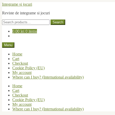
Skip
Skip
Integrame și jocuri
to
to
Reviste de integrame si jocuri
navigation
content
Search
Search
for:
0,00
lei
0 items
Menu
Home
Cart
Checkout
Cookie Policy (EU)
My account
Where can I buy? (International availability)
Home
Cart
Checkout
Cookie Policy (EU)
My account
Where can I buy? (International availability)