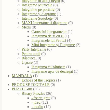
Integrame în alb și negru
(0)
Integrame Muzicale
(0)
Integrame pe portativ
(0)
Integrame și diagrame
(1)
Integrame Șugubețe
(0)
MAXI Integrame și diagrame
(0)
Medii
(8)
Caruselul Integramelor
(1)
Integrama de zi cu zi
(1)
Integramele lui Petrică
(4)
Mini Integrame și Diagrame
(2)
Party Integrame
(0)
Pentru copii
(0)
Râsoteca
(0)
Ușoare
(2)
Integrama cu zâmbete
(1)
Integrame ușor de dezlegat
(1)
MANDALA
(1)
Echoes of the Tropics
(1)
PRODUSE DIGITALE
(0)
PUZZLE-uri
(36)
Binary Puzzles
(36)
- foarte greu
(0)
- greu
(12)
- mediu
(12)