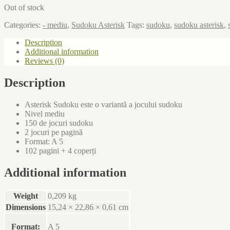
Out of stock
Categories:
- mediu
,
Sudoku Asterisk
Tags:
sudoku
,
sudoku asterisk
,
Description
Additional information
Reviews (0)
Description
Asterisk Sudoku este o variantă a jocului
sudoku
Nivel mediu
150 de jocuri sudoku
2 jocuri pe pagină
Format: A 5
102 pagini + 4 coperți
Additional information
Weight
0,209 kg
Dimensions
15,24 × 22,86 × 0,61 cm
Format:
A 5