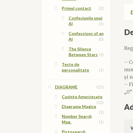
Primul contact
(2)
D
Confesiunile unui
AI
(1)
De
Confessions of an
AI
(0)
Reg
The Silence
Between Stars
(1)
– C
Teste de
num
personalitate
(1)
și n
– F
DIAGRAME
(15)
„0”
Cuvinte Amestecate
(12)
Ad
Diagrame Magice
(1)
Number Search
Mag.
(1)
Pictosearch