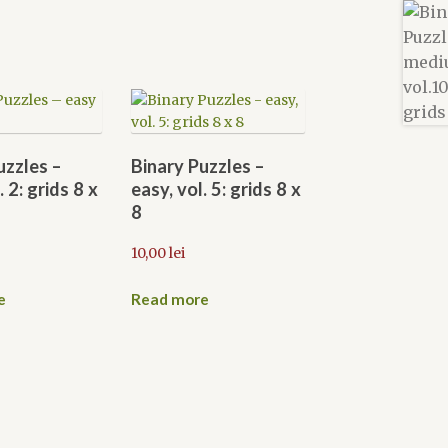
uzzles –
Binary Puzzles –
. 2: grids 8 x
easy, vol. 5: grids 8 x
8
10,00
lei
e
Read more