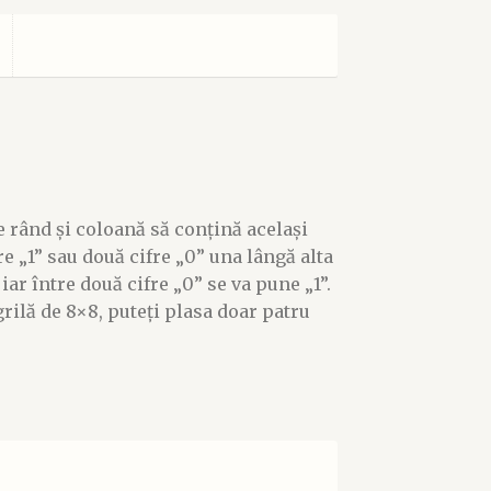
e rând și coloană să conțină același
re „1” sau două cifre „0” una lângă alta
 iar între două cifre „0” se va pune „1”.
grilă de 8×8, puteți plasa doar patru