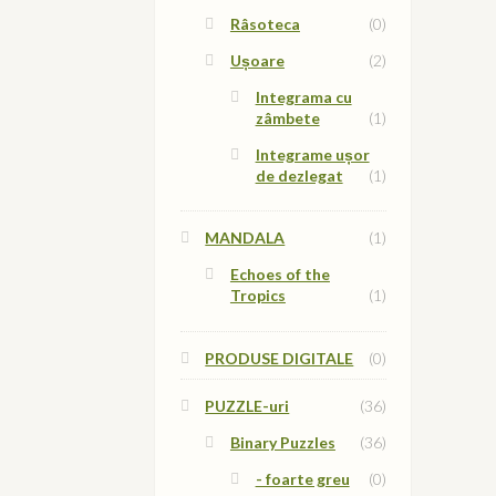
Râsoteca
(0)
Ușoare
(2)
Integrama cu
zâmbete
(1)
Integrame ușor
de dezlegat
(1)
MANDALA
(1)
Echoes of the
Tropics
(1)
PRODUSE DIGITALE
(0)
PUZZLE-uri
(36)
Binary Puzzles
(36)
- foarte greu
(0)