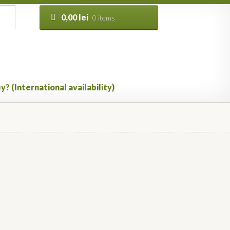
0,00
lei
0 items
y? (International availability)
Vezi câteva pagini