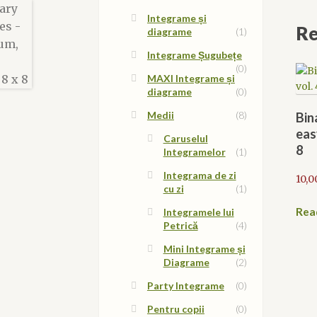
Integrame și
Re
diagrame
(1)
Integrame Șugubețe
(0)
MAXI Integrame și
diagrame
(0)
Medii
(8)
Bin
easy
Caruselul
8
Integramelor
(1)
Integrama de zi
10,0
cu zi
(1)
Rea
Integramele lui
Petrică
(4)
Mini Integrame și
Diagrame
(2)
Party Integrame
(0)
Pentru copii
(0)