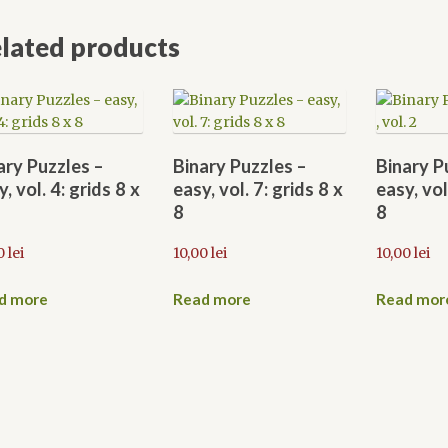
lated products
ary Puzzles –
Binary Puzzles –
Binary P
, vol. 4: grids 8 x
easy, vol. 7: grids 8 x
easy, vol
8
8
0
lei
10,00
lei
10,00
lei
d more
Read more
Read mor