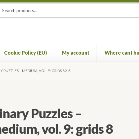
rch
ch
Cookie Policy (EU)
My account
Where can I bu
account
Where can I buy? (International availability)
Y PUZZLES – MEDIUM, VOL. 9: GRIDS 8 X 8
inary Puzzles –
edium, vol. 9: grids 8