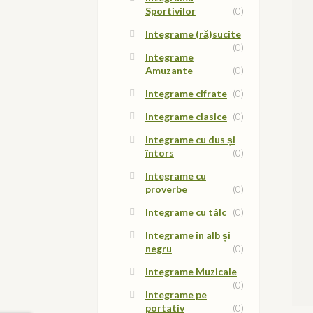
Sportivilor
(0)
Integrame (ră)sucite
(0)
Integrame
Amuzante
(0)
Integrame cifrate
(0)
Integrame clasice
(0)
Integrame cu dus și
întors
(0)
Integrame cu
proverbe
(0)
Integrame cu tâlc
(0)
Integrame în alb și
negru
(0)
Integrame Muzicale
(0)
Integrame pe
portativ
(0)