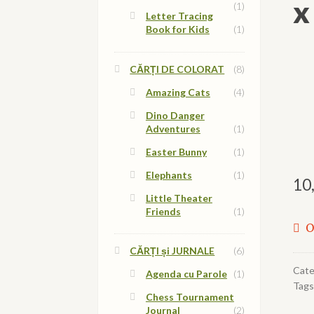
x
(1)
Letter Tracing
Book for Kids
(1)
CĂRȚI DE COLORAT
(8)
Amazing Cats
(4)
Dino Danger
Adventures
(1)
Easter Bunny
(1)
Elephants
(1)
10
Little Theater
Friends
(1)
O
CĂRȚI și JURNALE
(6)
Cate
Agenda cu Parole
(1)
Tags
Chess Tournament
Journal
(2)