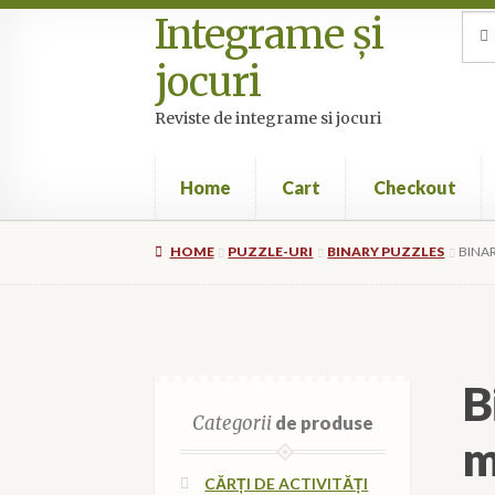
Integrame și
Skip
Skip
Sea
Sear
for:
to
to
jocuri
navigation
content
Reviste de integrame si jocuri
Home
Cart
Checkout
Home
Cart
Checkout
Cookie Policy (EU)
My 
HOME
PUZZLE-URI
BINARY PUZZLES
BINAR
B
Categorii
de produse
m
CĂRȚI DE ACTIVITĂȚI