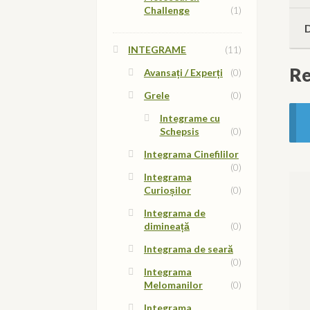
Challenge
(1)
INTEGRAME
(11)
Re
Avansați / Experți
(0)
Grele
(0)
Integrame cu
Schepsis
(0)
Integrama Cinefililor
(0)
Integrama
Curioșilor
(0)
Integrama de
dimineață
(0)
Integrama de seară
(0)
Integrama
Melomanilor
(0)
Integrama