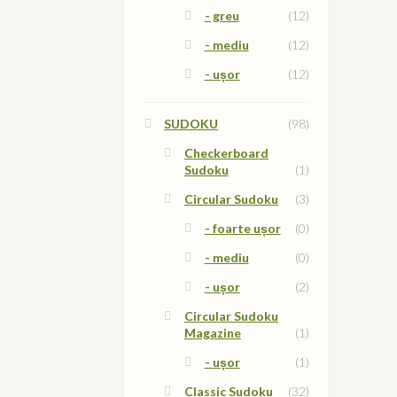
- greu
(12)
- mediu
(12)
- ușor
(12)
SUDOKU
(98)
Checkerboard
Sudoku
(1)
Circular Sudoku
(3)
- foarte ușor
(0)
- mediu
(0)
- ușor
(2)
Circular Sudoku
Magazine
(1)
- ușor
(1)
Classic Sudoku
(32)