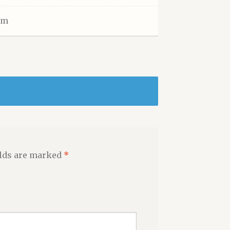
 cm
elds are marked
*