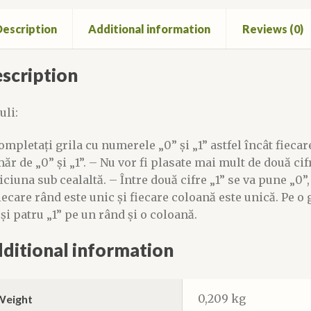
escription
Additional information
Reviews (0)
scription
uli:
ompletați grila cu numerele „0” și „1” astfel încât fiecar
ăr de „0” și „1”. – Nu vor fi plasate mai mult de două cif
iciuna sub cealaltă. – Între două cifre „1” se va pune „0”,
iecare rând este unic și fiecare coloană este unică. Pe o 
 și patru „1” pe un rând și o coloană.
ditional information
0,209 kg
Weight