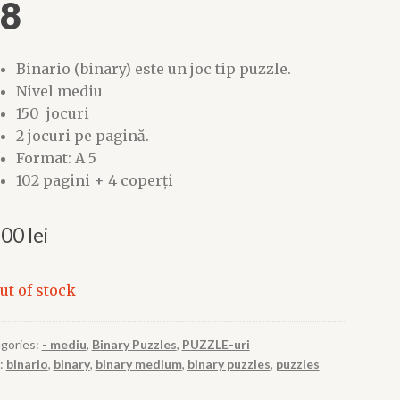
 8
Binario (binary) este un joc tip puzzle
.
Nivel mediu
150 jocuri
2 jocuri pe pagină.
Format: A 5
102 pagini + 4 coperți
,00
lei
ut of stock
gories:
- mediu
,
Binary Puzzles
,
PUZZLE-uri
:
binario
,
binary
,
binary medium
,
binary puzzles
,
puzzles