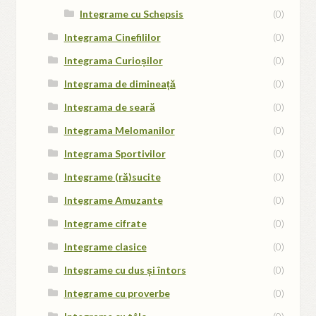
Integrame cu Schepsis
(0)
Integrama Cinefililor
(0)
Integrama Curioșilor
(0)
Integrama de dimineață
(0)
Integrama de seară
(0)
Integrama Melomanilor
(0)
Integrama Sportivilor
(0)
Integrame (ră)sucite
(0)
Integrame Amuzante
(0)
Integrame cifrate
(0)
Integrame clasice
(0)
Integrame cu dus și întors
(0)
Integrame cu proverbe
(0)