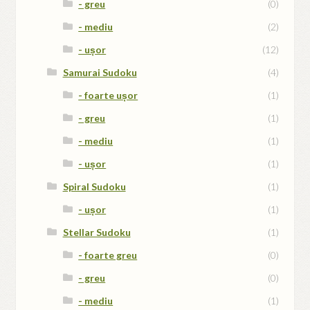
- greu
(0)
- mediu
(2)
- ușor
(12)
Samurai Sudoku
(4)
- foarte ușor
(1)
- greu
(1)
- mediu
(1)
- ușor
(1)
Spiral Sudoku
(1)
- ușor
(1)
Stellar Sudoku
(1)
- foarte greu
(0)
- greu
(0)
- mediu
(1)