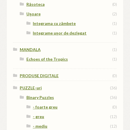
Râsoteca
(0)
Ușoare
(2)
Integrama cu zâmbete
(1)
Integrame ușor de dezlegat
(1)
MANDALA
(1)
Echoes of the Tropics
(1)
PRODUSE DIGITALE
(0)
PUZZLE-uri
(36)
Binary Puzzles
(36)
- foarte greu
(0)
- greu
(12)
- mediu
(12)