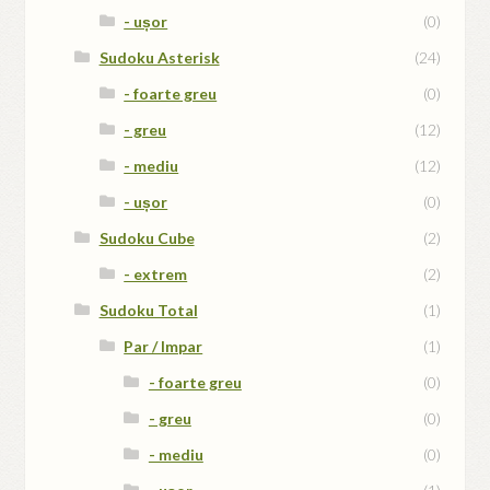
- ușor
(0)
Sudoku Asterisk
(24)
- foarte greu
(0)
- greu
(12)
- mediu
(12)
- ușor
(0)
Sudoku Cube
(2)
- extrem
(2)
Sudoku Total
(1)
Par / Impar
(1)
- foarte greu
(0)
- greu
(0)
- mediu
(0)