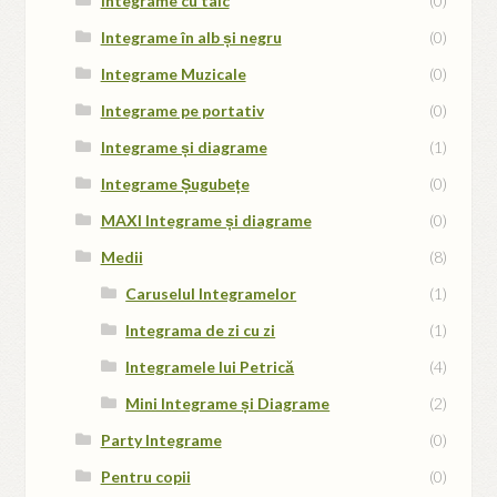
Integrame cu tâlc
(0)
Integrame în alb și negru
(0)
Integrame Muzicale
(0)
Integrame pe portativ
(0)
Integrame și diagrame
(1)
Integrame Șugubețe
(0)
MAXI Integrame și diagrame
(0)
Medii
(8)
Caruselul Integramelor
(1)
Integrama de zi cu zi
(1)
Integramele lui Petrică
(4)
Mini Integrame și Diagrame
(2)
Party Integrame
(0)
Pentru copii
(0)