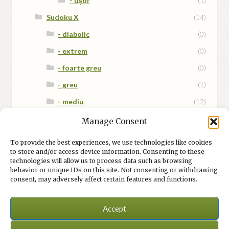
- ușor
(1)
Sudoku X
(14)
- diabolic
(0)
- extrem
(0)
- foarte greu
(0)
- greu
(1)
- mediu
(12)
- mix
(1)
Manage Consent
- ușor
(0)
To provide the best experiences, we use technologies like cookies
to store and/or access device information. Consenting to these
technologies will allow us to process data such as browsing
behavior or unique IDs on this site. Not consenting or withdrawing
consent, may adversely affect certain features and functions.
Accept
© Integrame și jocuri 2026
Site în (re)construcție.