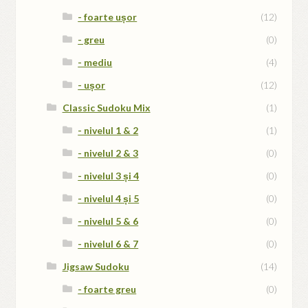
- foarte ușor
(12)
- greu
(0)
- mediu
(4)
- ușor
(12)
Classic Sudoku Mix
(1)
- nivelul 1 & 2
(1)
- nivelul 2 & 3
(0)
- nivelul 3 și 4
(0)
- nivelul 4 și 5
(0)
- nivelul 5 & 6
(0)
- nivelul 6 & 7
(0)
Jigsaw Sudoku
(14)
- foarte greu
(0)