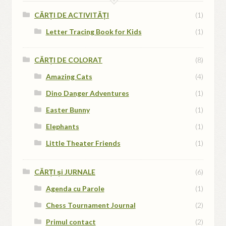
CĂRȚI DE ACTIVITĂȚI
(1)
Letter Tracing Book for Kids
(1)
CĂRȚI DE COLORAT
(8)
Amazing Cats
(4)
Dino Danger Adventures
(1)
Easter Bunny
(1)
Elephants
(1)
Little Theater Friends
(1)
CĂRȚI și JURNALE
(6)
Agenda cu Parole
(1)
Chess Tournament Journal
(2)
Primul contact
(2)