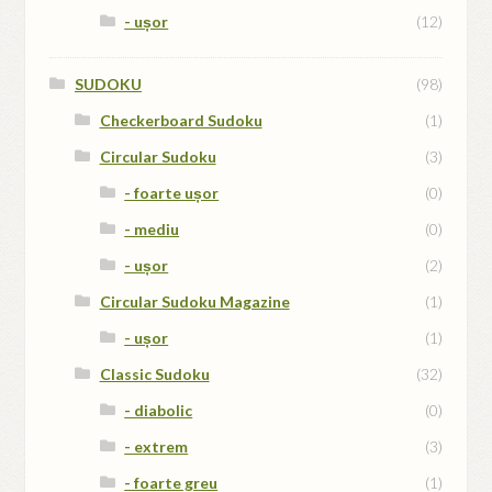
- ușor
(12)
SUDOKU
(98)
Checkerboard Sudoku
(1)
Circular Sudoku
(3)
- foarte ușor
(0)
- mediu
(0)
- ușor
(2)
Circular Sudoku Magazine
(1)
- ușor
(1)
Classic Sudoku
(32)
- diabolic
(0)
- extrem
(3)
- foarte greu
(1)