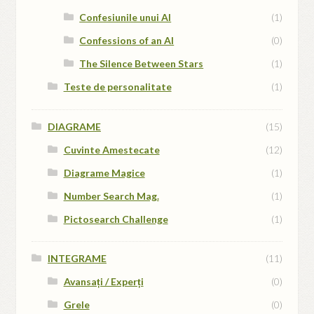
Confesiunile unui AI
(1)
Confessions of an AI
(0)
The Silence Between Stars
(1)
Teste de personalitate
(1)
DIAGRAME
(15)
Cuvinte Amestecate
(12)
Diagrame Magice
(1)
Number Search Mag.
(1)
Pictosearch Challenge
(1)
INTEGRAME
(11)
Avansați / Experți
(0)
Grele
(0)