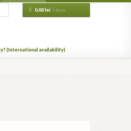
0,00
lei
0 items
y? (International availability)