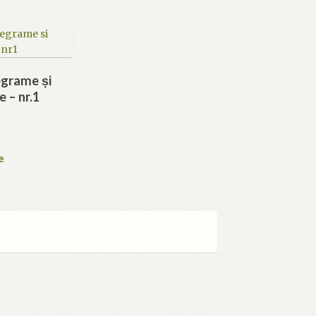
egrame și
 – nr.1
e