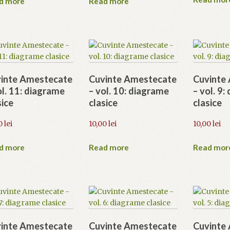
d more
Read more
inte Amestecate
Cuvinte Amestecate
Cuvinte
ol. 11: diagrame
– vol. 10: diagrame
– vol. 9
sice
clasice
clasice
0
lei
10,00
lei
10,00
lei
d more
Read more
Read mor
inte Amestecate
Cuvinte Amestecate
Cuvinte