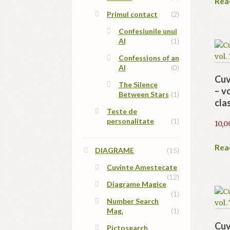
Rea
Primul contact
(2)
Confesiunile unui
AI
(1)
Confessions of an
AI
(0)
Cuv
The Silence
– v
Between Stars
(1)
cla
Teste de
personalitate
(1)
10,0
Rea
DIAGRAME
(15)
Cuvinte Amestecate
(12)
Diagrame Magice
(1)
Number Search
Mag.
(1)
Cuv
Pictosearch