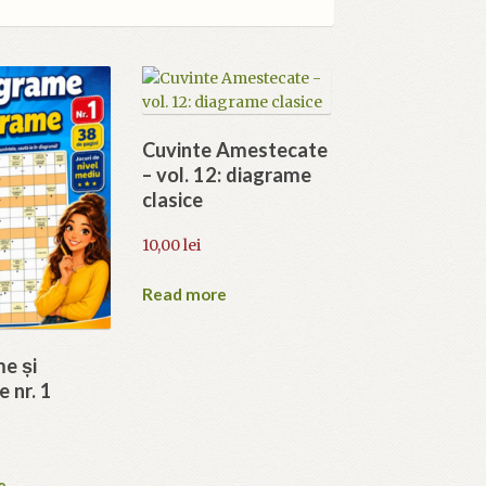
Cuvinte Amestecate
– vol. 12: diagrame
clasice
10,00
lei
Read more
e și
 nr. 1
e