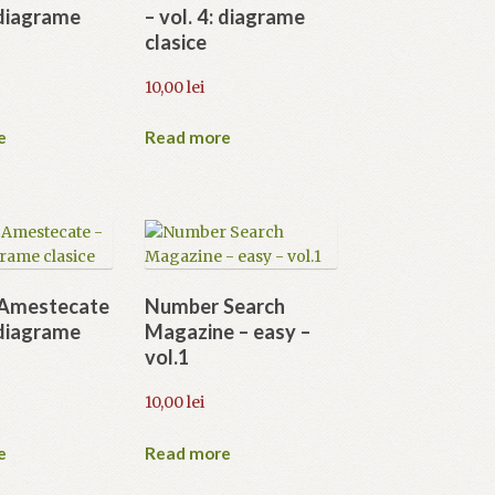
: diagrame
– vol. 4: diagrame
clasice
10,00
lei
e
Read more
 Amestecate
Number Search
: diagrame
Magazine – easy –
vol.1
10,00
lei
e
Read more