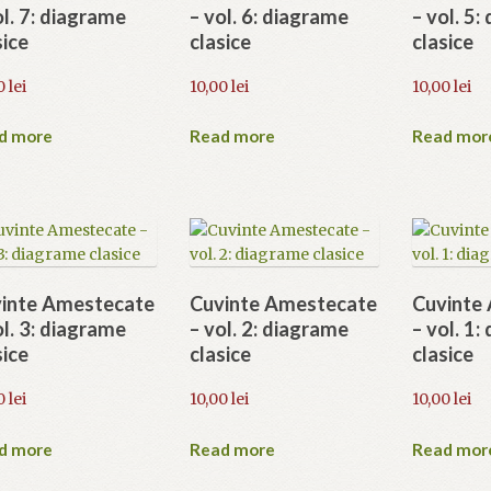
ol. 7: diagrame
– vol. 6: diagrame
– vol. 5
sice
clasice
clasice
0
lei
10,00
lei
10,00
lei
d more
Read more
Read mor
inte Amestecate
Cuvinte Amestecate
Cuvinte
ol. 3: diagrame
– vol. 2: diagrame
– vol. 1
sice
clasice
clasice
0
lei
10,00
lei
10,00
lei
d more
Read more
Read mor