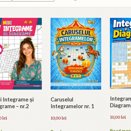
by
latest
Integram
i Integrame și
Caruselul
Diagrame
grame – nr.2
Integramelor nr. 1
10,00
lei
0
lei
10,00
lei
Read mor