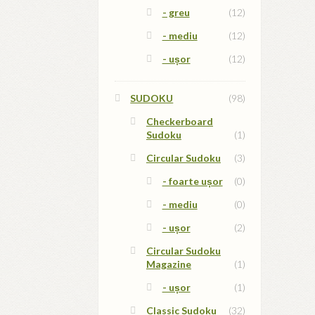
- greu
(12)
- mediu
(12)
- ușor
(12)
SUDOKU
(98)
Checkerboard
Sudoku
(1)
Circular Sudoku
(3)
- foarte ușor
(0)
- mediu
(0)
- ușor
(2)
Circular Sudoku
Magazine
(1)
- ușor
(1)
Classic Sudoku
(32)