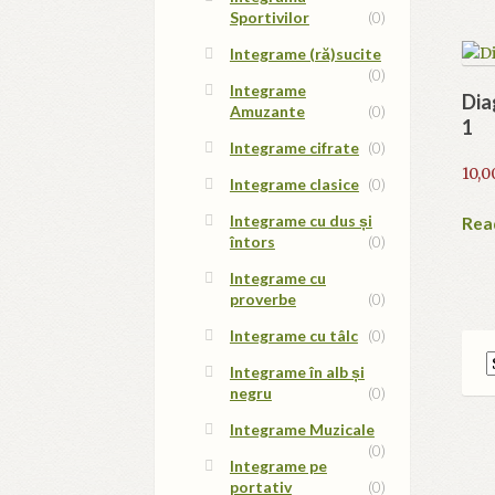
Sportivilor
(0)
Integrame (ră)sucite
(0)
Integrame
Dia
Amuzante
(0)
1
Integrame cifrate
(0)
10,0
Integrame clasice
(0)
Integrame cu dus și
Rea
întors
(0)
Integrame cu
proverbe
(0)
Integrame cu tâlc
(0)
Integrame în alb și
negru
(0)
Integrame Muzicale
(0)
Integrame pe
portativ
(0)