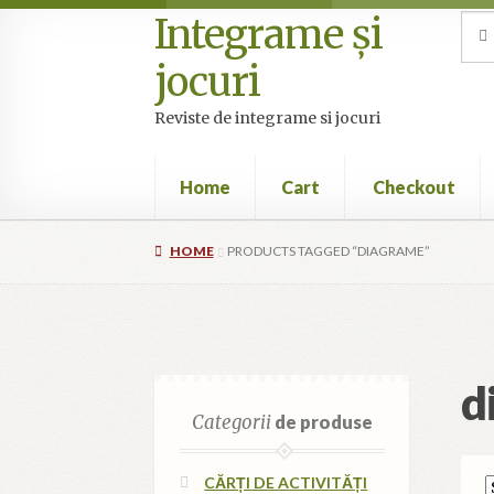
Integrame și
Skip
Skip
Sea
Sear
for:
to
to
jocuri
navigation
content
Reviste de integrame si jocuri
Home
Cart
Checkout
Home
Cart
Checkout
Cookie Policy (EU)
My 
HOME
PRODUCTS TAGGED “DIAGRAME”
d
Categorii
de produse
CĂRȚI DE ACTIVITĂȚI