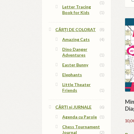
(1)
Letter Tracing
Book for Kids
(1)
CĂRȚI DE COLORAT
(8)
Amazing Cats
(4)
Dino Danger
Adventures
(1)
Easter Bunny
(1)
Elephants
(1)
Little Theater
Friends
(1)
Min
CĂRȚI și JURNALE
(6)
Dia
Agenda cu Parole
(1)
10,0
Chess Tournament
Journal
(2)