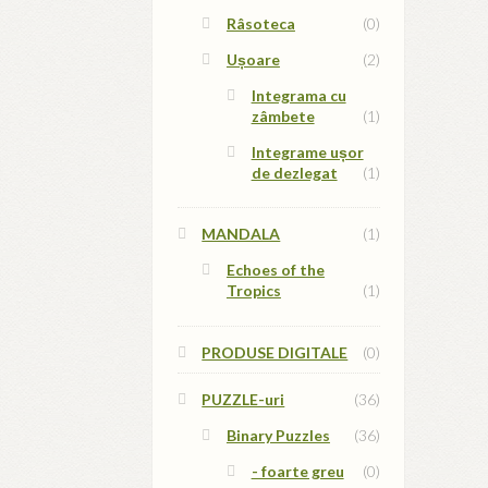
Râsoteca
(0)
Ușoare
(2)
Integrama cu
zâmbete
(1)
Integrame ușor
de dezlegat
(1)
MANDALA
(1)
Echoes of the
Tropics
(1)
PRODUSE DIGITALE
(0)
PUZZLE-uri
(36)
Binary Puzzles
(36)
- foarte greu
(0)