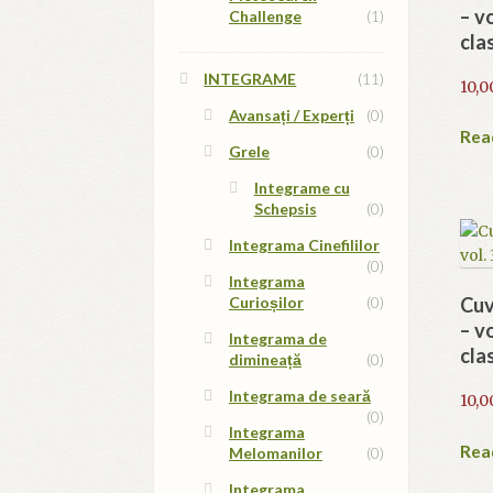
– v
Challenge
(1)
cla
INTEGRAME
(11)
10,0
Avansați / Experți
(0)
Rea
Grele
(0)
Integrame cu
Schepsis
(0)
Integrama Cinefililor
(0)
Integrama
Curioșilor
(0)
Cuv
– v
Integrama de
cla
dimineață
(0)
Integrama de seară
10,0
(0)
Integrama
Rea
Melomanilor
(0)
Integrama