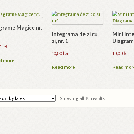
grame Magice nr.
Integrama de zi cu
Mini Int
zi, nr. 1
Diagrame
0
lei
10,00
lei
10,00
lei
d more
Read more
Read mor
Sorted
Showing all 19 results
by
latest