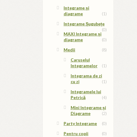
Integrame și
diagrame
(1)
Integrame Șugubețe
(0)
MAXI Integrame și
diagrame
(0)
Medii
(8)
Caruselul
Integramelor
(1)
Integrama de zi
cu zi
(1)
Integramele lui
Petrică
(4)
Mini Integrame și
Diagrame
(2)
Party Integrame
(0)
Pentru copii
(0)