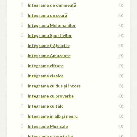
Integrama de dimineață
(0)
Integrama de seară
(0)
Integrama Melomanilor
(0)
Integrama Sportivilor
(0)
Integrame (ră)sucite
(0)
Integrame Amuzante
(0)
Integrame cifrate
(0)
Integrame clasice
(0)
Integrame cu dus și întors
(0)
Integrame cu proverbe
(0)
Integrame cu tâlc
(0)
Integrame în alb și negru
(0)
Integrame Muzicale
(0)
Integrame pe portativ
(0)