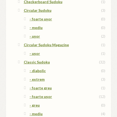
Checkerboard Sudoku
(1)
Circular Sudoku
(3)
- foarte ușor
(0)
- mediu
(0)
- ușor
(2)
Circular Sudoku Magazine
(1)
- ușor
(1)
Classic Sudoku
(32)
- diabolic
(0)
- extrem
(3)
- foarte greu
(1)
- foarte ușor
(12)
- greu
(0)
- mediu
(4)