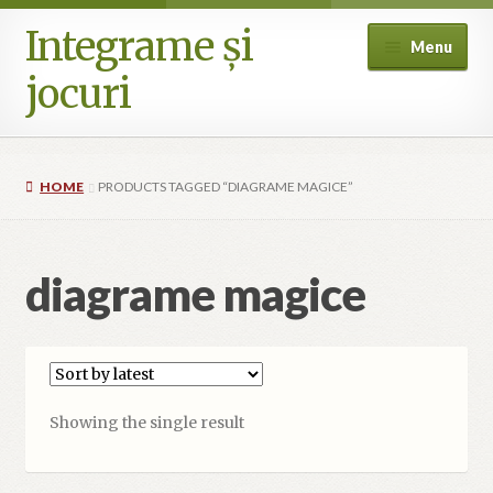
Integrame și
Skip
Skip
Menu
to
to
jocuri
navigation
content
Home
HOME
PRODUCTS TAGGED “DIAGRAME MAGICE”
Cart
Checkout
diagrame magice
Cookie Policy (EU)
My account
Showing the single result
Where can I buy? (International availability)