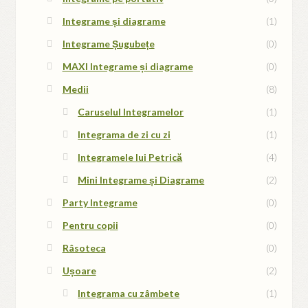
Integrame și diagrame
(1)
Integrame Șugubețe
(0)
MAXI Integrame și diagrame
(0)
Medii
(8)
Caruselul Integramelor
(1)
Integrama de zi cu zi
(1)
Integramele lui Petrică
(4)
Mini Integrame și Diagrame
(2)
Party Integrame
(0)
Pentru copii
(0)
Râsoteca
(0)
Ușoare
(2)
Integrama cu zâmbete
(1)