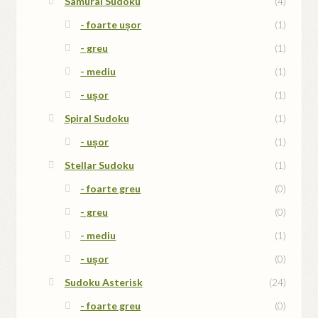
Samurai Sudoku
(4)
- foarte ușor
(1)
- greu
(1)
- mediu
(1)
- ușor
(1)
Spiral Sudoku
(1)
- ușor
(1)
Stellar Sudoku
(1)
- foarte greu
(0)
- greu
(0)
- mediu
(1)
- ușor
(0)
Sudoku Asterisk
(24)
- foarte greu
(0)