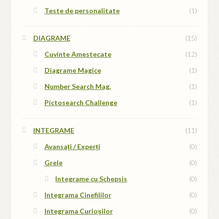
Teste de personalitate
(1)
DIAGRAME
(15)
Cuvinte Amestecate
(12)
Diagrame Magice
(1)
Number Search Mag.
(1)
Pictosearch Challenge
(1)
INTEGRAME
(11)
Avansați / Experți
(0)
Grele
(0)
Integrame cu Schepsis
(0)
Integrama Cinefililor
(0)
Integrama Curioșilor
(0)