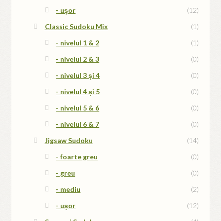
- ușor
(12)
Classic Sudoku Mix
(1)
- nivelul 1 & 2
(1)
- nivelul 2 & 3
(0)
- nivelul 3 și 4
(0)
- nivelul 4 și 5
(0)
- nivelul 5 & 6
(0)
- nivelul 6 & 7
(0)
Jigsaw Sudoku
(14)
- foarte greu
(0)
- greu
(0)
- mediu
(2)
- ușor
(12)