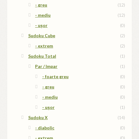
- greu
(12)
- mediu
(12)
- ușor
(0)
Sudoku Cube
(2)
- extrem
(2)
Sudoku Total
(1)
Par / Impar
(1)
- foarte greu
(0)
- greu
(0)
- mediu
(0)
- ușor
(1)
Sudoku X
(14)
- diabolic
(0)
- extrem
(0)