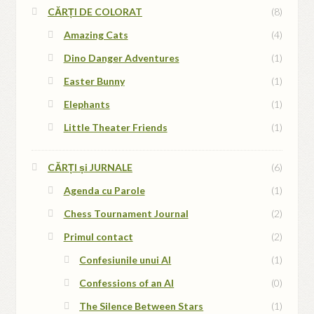
CĂRȚI DE COLORAT
(8)
Amazing Cats
(4)
Dino Danger Adventures
(1)
Easter Bunny
(1)
Elephants
(1)
Little Theater Friends
(1)
CĂRȚI și JURNALE
(6)
Agenda cu Parole
(1)
Chess Tournament Journal
(2)
Primul contact
(2)
Confesiunile unui AI
(1)
Confessions of an AI
(0)
The Silence Between Stars
(1)