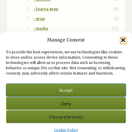
- foarte greu
(0)
- greu
(1)
- mediu
(12)
- mix
(1)
Manage Consent
- ușor
(0)
To provide the best experiences, we use technologies like cookies
to store and/or access device information. Consenting to these
technologies will allow us to process data such as browsing
behavior or unique IDs on this site. Not consenting or withdrawing
consent, may adversely affect certain features and functions.
Accept
© Integrame și jocuri 2026
Site în (re)construcție.
Deny
Built with WooCommerce
.
Dismiss
View preferences
0
Cookie Policy
Search
Search