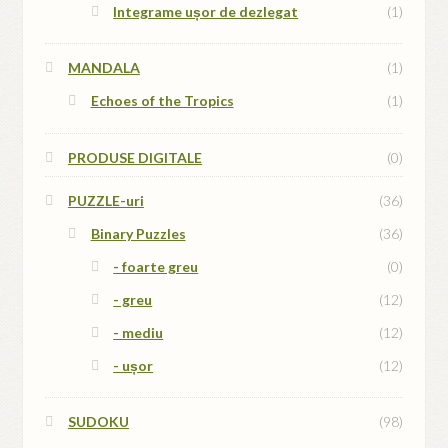
Integrame ușor de dezlegat
(1)
MANDALA
(1)
Echoes of the Tropics
(1)
PRODUSE DIGITALE
(0)
PUZZLE-uri
(36)
Binary Puzzles
(36)
- foarte greu
(0)
- greu
(12)
- mediu
(12)
- ușor
(12)
SUDOKU
(98)